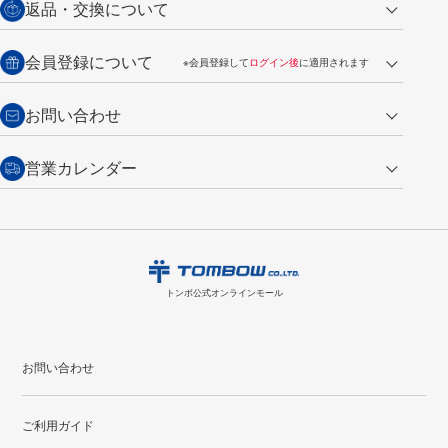
代金引換
返品・交換について
ご注文は翌営業日の発送
銀行振込【前払い】
送料：全国一律 660円（税込）
返品の場合
会員登録について
※会員登録して
ログイン後
に適用されます
詳しくは
ご利用ガイド
をご覧ください。
商品到着後7日以内・未使用品に限り返品を承ります。
問い合わせフォーム
からご連絡ください。詳しくは
特定商取引法に基づく表記
をご覧くださ
・新規ご入会で
500ポイント
プレゼント
お問い合わせ
い。
・税込み2,200円以上のお買い上げで
送料無料
（通常は税込み5,500円以上で送料無料）
交換の場合
・次回のお買い物に使えるポイントがお買い上げごとに
100円につき1ポイ
営業カレンダー
トンボ製品・サービスに関する
商品到着後7日以内に限り交換を承ります。
問い合わせフォーム
からご連絡
ント
付与されます。
お問い合わせ
ください。詳しくは
特定商取引法に基づく表記
をご覧ください。
・ご購入履歴が確認できます。
8
2026.09
月
・領収書のダウンロードができます。
日
月
火
水
木
金
土
日
月
トンボ公式オンラインモールの
会員登録はこちら
購入・返品に関するお問い合わせ
1
トンボ公式オンラインモール
2
3
4
5
6
7
8
6
7
9
10
11
12
13
14
15
13
14
お問い合わせ
16
17
18
19
20
21
22
20
21
ご利用ガイド
23
24
25
26
27
28
29
27
28