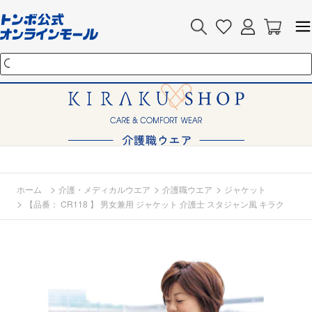
>
>
>
ホーム
介護・メディカルウエア
介護職ウエア
ジャケット
>
【品番： CR118 】 男女兼用 ジャケット 介護士 スタジャン風 キラク