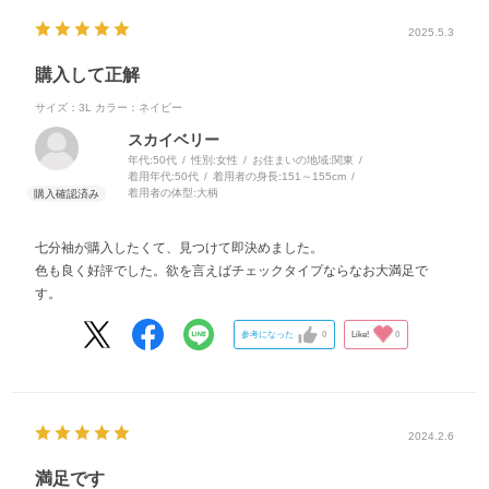
2025.5.3
購入して正解
サイズ：3L
カラー：ネイビー
スカイベリー
年代:
50代
性別:
女性
お住まいの地域:
関東
着用年代:
50代
着用者の身長:
151～155cm
着用者の体型:
大柄
七分袖が購入したくて、見つけて即決めました。
色も良く好評でした。欲を言えばチェックタイプならなお大満足で
す。
参考になった
0
Like!
0
2024.2.6
満足です