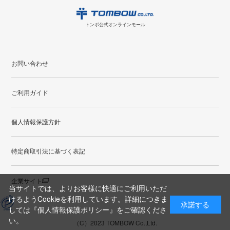
日
月
火
水
木
金
土
日
月
トンボ公式オンラインモールの
会員登録はこちら
購入・返品に関するお問い合わせ
1
トンボ公式オンラインモール
2
3
4
5
6
7
8
6
7
9
10
11
12
13
14
15
13
14
お問い合わせ
16
17
18
19
20
21
22
20
21
ご利用ガイド
23
24
25
26
27
28
29
27
28
30
31
個人情報保護方針
●
配送休日
特定商取引法に基づく表記
企業サイト
当サイトでは、よりお客様に快適にご利用いただ
けるようCookieを利用しています。詳細につきま
承諾する
しては
『個人情報保護ポリシー』
をご確認くださ
い。
（C）2023 TOMBOW Co.,Ltd.