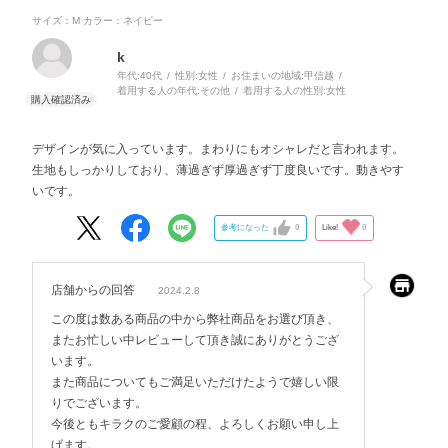
サイズ：M
カラー：ネイビー
k
年代:
40代
性別:
女性
お住まいの地域:
甲信越
着用する人の年代:
その他
着用する人の性別:
女性
デザインが気に入っています。まわりにもオシャレだと言われます。
生地もしっかりしており、薄過ぎず厚過ぎず丁度良いです。動きやす
いです。
参考になった
0
Like!
0
店舗からの回答
2024.2.8
この度は数ある商品の中から弊社商品をお選び頂き、
またお忙しい中レビューして頂き誠にありがとうござ
います。
また商品についてもご満足いただけたようで嬉しい限
りでございます。
今後ともキラクのご愛顧の程、よろしくお願い申し上
げます。