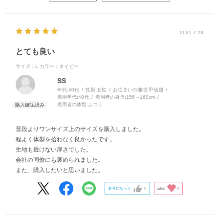
2025.7.23
とても良い
サイズ：L
カラー：ネイビー
SS
年代:
40代
性別:
女性
お住まいの地域:
甲信越
着用年代:
40代
着用者の身長:
156～160cm
着用者の体型:
ふつう
普段よりワンサイズ上のサイズを購入しました。
程よく体型を拾わなく良かったです。
生地も透けない厚さでした。
会社の同僚にも褒められました。
また、購入したいと思いました。
参考になった
0
Like!
0