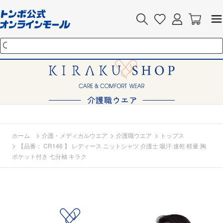
>
>
>
ホーム
介護・メディカルウエア
介護職ウエア
トップス
>
【品番： CR146 】 レディース ニットシャツ 介護士 吸汗 速乾 軽量 胸
ポケット付き 七分袖 キラク