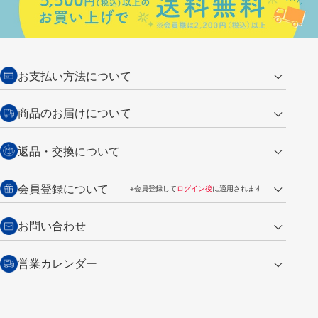
お支払い方法について
クレジットカード
商品のお届けについて
営業日午前11時までの決済完了の
代金引換
返品・交換について
ご注文は翌営業日の発送
銀行振込【前払い】
送料：全国一律 660円（税込）
返品の場合
会員登録について
※会員登録して
ログイン後
に適用されます
詳しくは
ご利用ガイド
をご覧ください。
商品到着後7日以内・未使用品に限り返品を承ります。
問い合わせフォーム
からご連絡ください。詳しくは
特定商取引法に基づく表記
をご覧くださ
・新規ご入会で
500ポイント
プレゼント
お問い合わせ
い。
・税込み2,200円以上のお買い上げで
送料無料
（通常は税込み5,500円以上で送料無料）
交換の場合
・次回のお買い物に使えるポイントがお買い上げごとに
100円につき1ポイ
営業カレンダー
トンボ製品・サービスに関する
商品到着後7日以内に限り交換を承ります。
問い合わせフォーム
からご連絡
ント
付与されます。
お問い合わせ
ください。詳しくは
特定商取引法に基づく表記
をご覧ください。
・ご購入履歴が確認できます。
8
2026.09
月
・領収書のダウンロードができます。