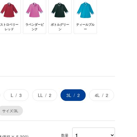
ストロベリー
ラベンダーピ
ボトルグリー
ティールブル
レッド
ンク
ン
ー
L
3
LL
2
3L
2
4L
2
サイズ:3L
数量
体価格￥ 5,300)