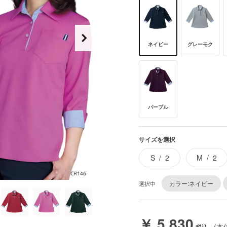
ネイビー
グレーモク
パープル
サイズを選択
S
2
M
2
カラー:ネイビー
選択中
￥ 5,830
(本