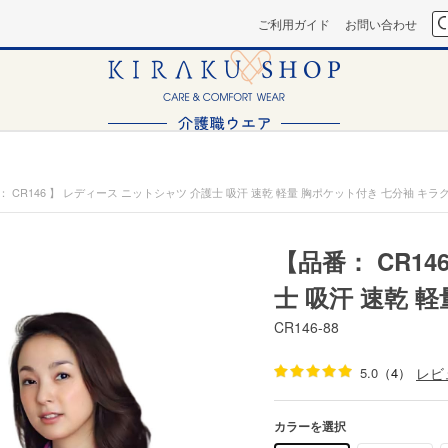
ご利用ガイド
お問い合わせ
： CR146 】 レディース ニットシャツ 介護士 吸汗 速乾 軽量 胸ポケット付き 七分袖 キラ
【品番： CR1
士 吸汗 速乾 
CR146-88
5.0
（4）
レビ
カラーを選択