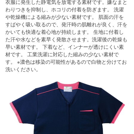
衣服に発生した静電気を放電する素材です。嫌なまと
わりつきを抑制し、ホコリの付着を防ぎます。 洗濯
や乾燥機による縮みが少ない素材です。 肌面の汗を
すばやく吸い取るので、発汗時の肌離れが良く、汗を
かいても快適な着心地が持続します。 生地に付着し
た汗や水などを素早く発散させます。洗濯後の乾燥も
早い素材です。 下着など、インナーが透けにくい素
材です。 工業洗濯に対応した縮みの少ない素材で
す。 ※濃色は移染の可能性があるので白物と分けてお
洗いください。