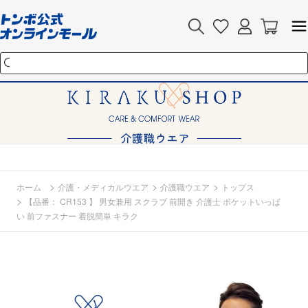
>
>
>
ホーム
介護・メディカルウエア
介護職ウエア
トップス
>
【品番： CR153 】 男女兼用 スクラブ 前開き 介護士 ポケットいっぱ
い 前ファスナー 着脱簡単 キラク