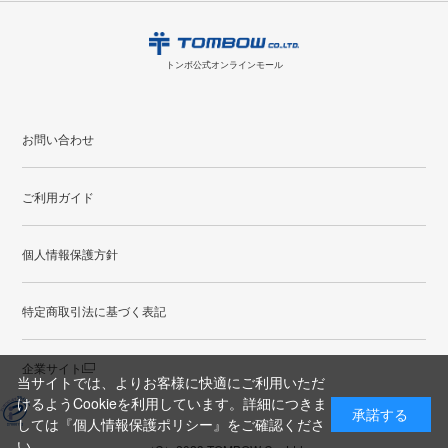
日
月
火
水
木
金
土
日
月
トンボ公式オンラインモールの
会員登録はこちら
購入・返品に関するお問い合わせ
1
トンボ公式オンラインモール
2
3
4
5
6
7
8
6
7
9
10
11
12
13
14
15
13
14
お問い合わせ
16
17
18
19
20
21
22
20
21
ご利用ガイド
23
24
25
26
27
28
29
27
28
30
31
個人情報保護方針
●
配送休日
特定商取引法に基づく表記
企業サイト
当サイトでは、よりお客様に快適にご利用いただ
けるようCookieを利用しています。詳細につきま
承諾する
しては
『個人情報保護ポリシー』
をご確認くださ
い。