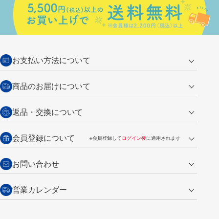
お支払い方法について
クレジットカード
商品のお届けについて
営業日午前11時までの決済完了の
代金引換
返品・交換について
ご注文は翌営業日の発送
銀行振込【前払い】
送料：全国一律 660円（税込）
返品の場合
会員登録について
※会員登録して
ログイン後
に適用されます
詳しくは
ご利用ガイド
をご覧ください。
商品到着後7日以内・未使用品に限り返品を承ります。
問い合わせフォーム
からご連絡ください。詳しくは
特定商取引法に基づく表記
をご覧くださ
・新規ご入会で
500ポイント
プレゼント
お問い合わせ
い。
・税込み2,200円以上のお買い上げで
送料無料
（通常は税込み5,500円以上で送料無料）
交換の場合
・次回のお買い物に使えるポイントがお買い上げごとに
100円につき1ポイ
営業カレンダー
トンボ製品・サービスに関する
商品到着後7日以内に限り交換を承ります。
問い合わせフォーム
からご連絡
ント
付与されます。
お問い合わせ
ください。詳しくは
特定商取引法に基づく表記
をご覧ください。
・ご購入履歴が確認できます。
8
2026.09
月
・領収書のダウンロードができます。