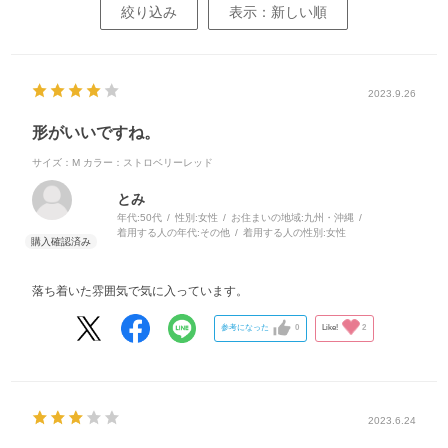
絞り込み
表示：新しい順
2023.9.26
形がいいですね。
サイズ：M
カラー：ストロベリーレッド
とみ
年代:
50代
性別:
女性
お住まいの地域:
九州・沖縄
着用する人の年代:
その他
着用する人の性別:
女性
落ち着いた雰囲気で気に入っています。
参考になった
0
Like!
2
2023.6.24