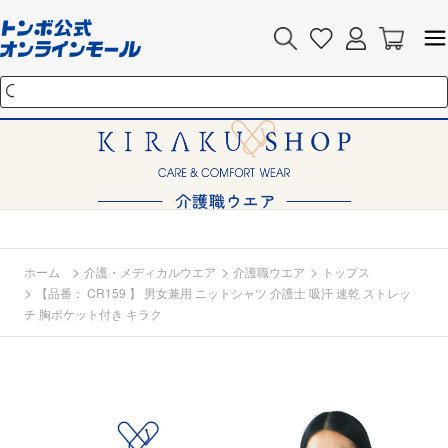
>
>
>
ホーム
介護・メディカルウエア
介護職ウエア
トップス
>
【品番： CR159 】 男女兼用 ニットシャツ 介護士 吸汗 速乾 ストレッ
チ 胸ポケット付き キラク