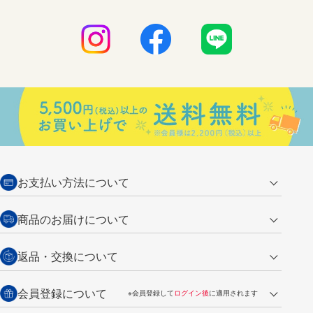
お支払い方法について
クレジットカード
商品のお届けについて
営業日午前11時までの決済完了の
代金引換
返品・交換について
ご注文は翌営業日の発送
銀行振込【前払い】
送料：全国一律 660円（税込）
返品の場合
会員登録について
※会員登録して
ログイン後
に適用されます
詳しくは
ご利用ガイド
をご覧ください。
商品到着後7日以内・未使用品に限り返品を承ります。
問い合わせフォーム