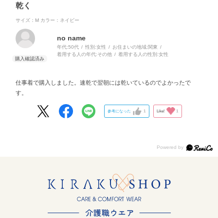
乾く
サイズ：M
カラー：ネイビー
no name
年代:
50代
性別:
女性
お住まいの地域:
関東
着用する人の年代:
その他
着用する人の性別:
女性
仕事着で購入しました。速乾で翌朝には乾いているのでよかったで
す。
参考になった
1
Like!
1