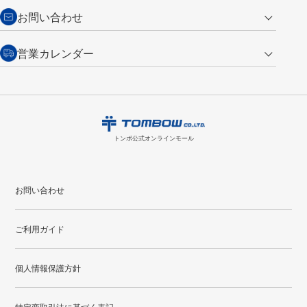
からご連絡ください。詳しくは
特定商取引法に基づく表記
をご覧くださ
・新規ご入会で
500ポイント
プレゼント
お問い合わせ
い。
・税込み2,200円以上のお買い上げで
送料無料
（通常は税込み5,500円以上で送料無料）
交換の場合
・次回のお買い物に使えるポイントがお買い上げごとに
100円につき1ポイ
営業カレンダー
トンボ製品・サービスに関する
商品到着後7日以内に限り交換を承ります。
問い合わせフォーム
からご連絡
ント
付与されます。
お問い合わせ
ください。詳しくは
特定商取引法に基づく表記
をご覧ください。
・ご購入履歴が確認できます。
8
2026.09
月
・領収書のダウンロードができます。
日
月
火
水
木
金
土
日
月
トンボ公式オンラインモールの
会員登録はこちら
購入・返品に関するお問い合わせ
1
トンボ公式オンラインモール
2
3
4
5
6
7
8
6
7
9
10
11
12
13
14
15
13
14
お問い合わせ
16
17
18
19
20
21
22
20
21
ご利用ガイド
23
24
25
26
27
28
29
27
28
30
31
個人情報保護方針
●
配送休日
特定商取引法に基づく表記