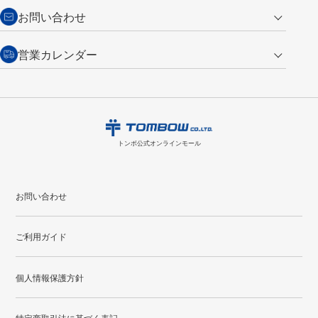
からご連絡ください。詳しくは
特定商取引法に基づく表記
をご覧くださ
・新規ご入会で
500ポイント
プレゼント
お問い合わせ
い。
・税込み2,200円以上のお買い上げで
送料無料
（通常は税込み5,500円以上で送料無料）
交換の場合
・次回のお買い物に使えるポイントがお買い上げごとに
100円につき1ポイ
営業カレンダー
トンボ製品・サービスに関する
商品到着後7日以内に限り交換を承ります。
問い合わせフォーム
からご連絡
ント
付与されます。
お問い合わせ
ください。詳しくは
特定商取引法に基づく表記
をご覧ください。
・ご購入履歴が確認できます。
8
2026.09
月
・領収書のダウンロードができます。
日
月
火
水
木
金
土
日
月
トンボ公式オンラインモールの
会員登録はこちら
購入・返品に関するお問い合わせ
1
トンボ公式オンラインモール
2
3
4
5
6
7
8
6
7
9
10
11
12
13
14
15
13
14
お問い合わせ
16
17
18
19
20
21
22
20
21
ご利用ガイド
23
24
25
26
27
28
29
27
28
30
31
個人情報保護方針
●
配送休日
特定商取引法に基づく表記