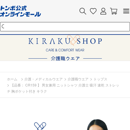
>
>
>
ホーム
介護・メディカルウエア
介護職ウエア
トップス
>
【品番： CR159 】 男女兼用 ニットシャツ 介護士 吸汗 速乾 ストレッ
チ 胸ポケット付き キラク