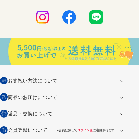
お支払い方法について
クレジットカード
商品のお届けについて
営業日午前11時までの決済完了の
代金引換
返品・交換について
ご注文は翌営業日の発送
銀行振込【前払い】
送料：全国一律 660円（税込）
返品の場合
会員登録について
※会員登録して
ログイン後
に適用されます
詳しくは
ご利用ガイド
をご覧ください。
商品到着後7日以内・未使用品に限り返品を承ります。
問い合わせフォーム