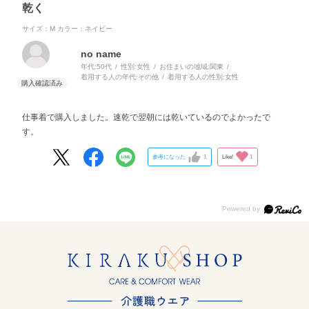
乾く
サイズ：M
カラー：ネイビー
no name
年代:
50代
性別:
女性
お住まいの地域:
関東
着用する人の年代:
その他
着用する人の性別:
女性
仕事着で購入しました。速乾で翌朝には乾いているのでよかったで
す。
参考になった
1
Like!
1