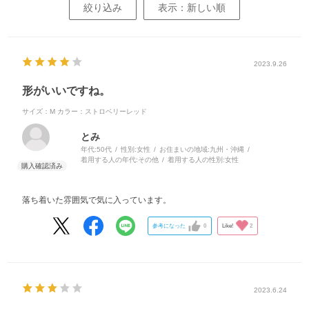
絞り込み
表示：新しい順
2023.9.26
形がいいですね。
サイズ：M
カラー：ストロベリーレッド
とみ
年代:
50代
性別:
女性
お住まいの地域:
九州・沖縄
着用する人の年代:
その他
着用する人の性別:
女性
落ち着いた雰囲気で気に入っています。
参考になった
0
Like!
2
2023.6.24