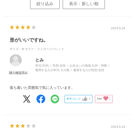
絞り込み
表示：新しい順
2023.9.26
形がいいですね。
サイズ：M
カラー：ストロベリーレッド
とみ
年代:
50代
性別:
女性
お住まいの地域:
九州・沖縄
着用する人の年代:
その他
着用する人の性別:
女性
落ち着いた雰囲気で気に入っています。
参考になった
0
Like!
2
2023.6.24