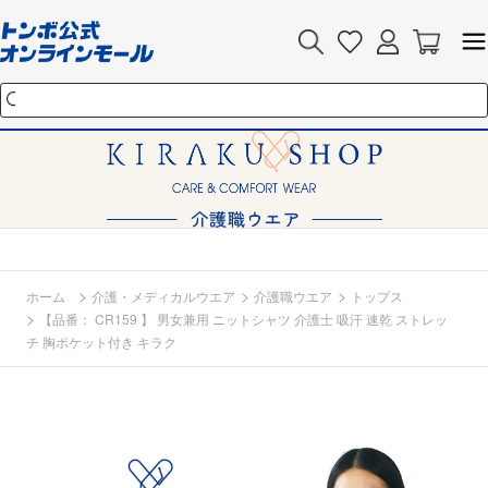
>
>
>
ホーム
介護・メディカルウエア
介護職ウエア
トップス
>
【品番： CR159 】 男女兼用 ニットシャツ 介護士 吸汗 速乾 ストレッ
チ 胸ポケット付き キラク