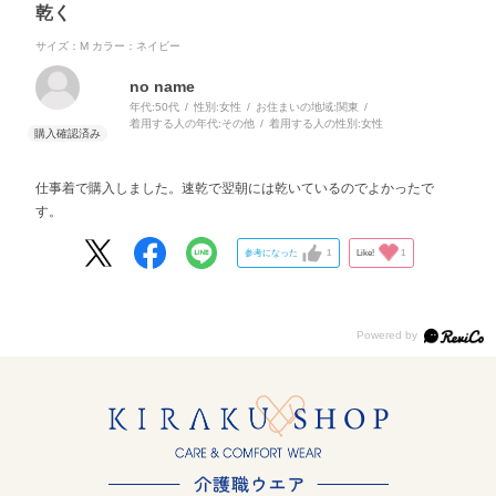
乾く
サイズ：M
カラー：ネイビー
no name
年代:
50代
性別:
女性
お住まいの地域:
関東
着用する人の年代:
その他
着用する人の性別:
女性
仕事着で購入しました。速乾で翌朝には乾いているのでよかったで
す。
参考になった
1
Like!
1