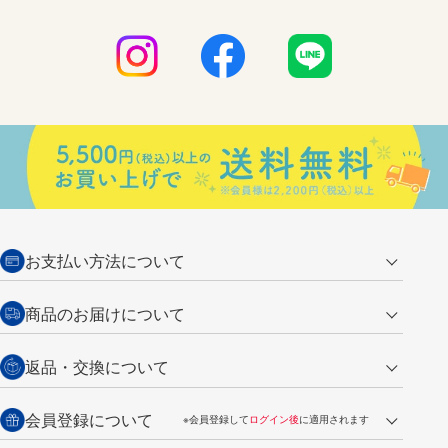
お支払い方法について
クレジットカード
商品のお届けについて
営業日午前11時までの決済完了の
代金引換
返品・交換について
ご注文は翌営業日の発送
銀行振込【前払い】
送料：全国一律 660円（税込）
返品の場合
会員登録について
※会員登録して
ログイン後
に適用されます
詳しくは
ご利用ガイド
をご覧ください。
商品到着後7日以内・未使用品に限り返品を承ります。
問い合わせフォーム