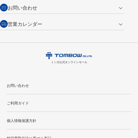
からご連絡ください。詳しくは
特定商取引法に基づく表記
をご覧くださ
・新規ご入会で
500ポイント
プレゼント
お問い合わせ
い。
・税込み2,200円以上のお買い上げで
送料無料
（通常は税込み5,500円以上で送料無料）
交換の場合
・次回のお買い物に使えるポイントがお買い上げごとに
100円につき1ポイ
営業カレンダー
トンボ製品・サービスに関する
商品到着後7日以内に限り交換を承ります。
問い合わせフォーム
からご連絡
ント
付与されます。
お問い合わせ
ください。詳しくは
特定商取引法に基づく表記
をご覧ください。
・ご購入履歴が確認できます。
8
2026.09
月
・領収書のダウンロードができます。
日
月
火
水
木
金
土
日
月
トンボ公式オンラインモールの
会員登録はこちら
購入・返品に関するお問い合わせ
1
トンボ公式オンラインモール
2
3
4
5
6
7
8
6
7
9
10
11
12
13
14
15
13
14
お問い合わせ
16
17
18
19
20
21
22
20
21
ご利用ガイド
23
24
25
26
27
28
29
27
28
30
31
個人情報保護方針
●
配送休日
特定商取引法に基づく表記