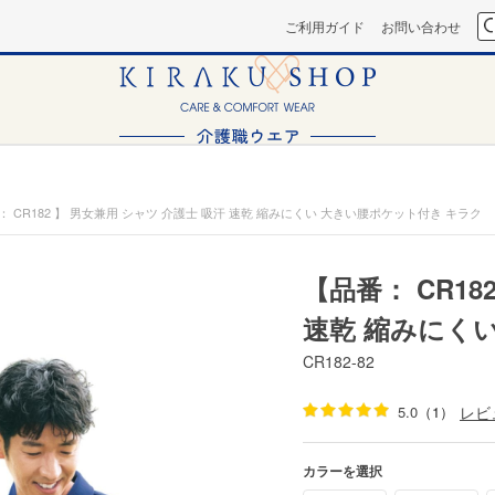
ご利用ガイド
お問い合わせ
： CR182 】 男女兼用 シャツ 介護士 吸汗 速乾 縮みにくい 大きい腰ポケット付き キラク
【品番： CR18
速乾 縮みにく
CR182-82
5.0
（1）
レビ
カラーを選択