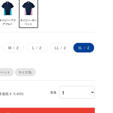
ネイビー×アク
ネイビー×モー
アブルー
ベット
M
2
L
2
LL
2
3L
2
ーベット
サイズ:3L
数量
体価格￥ 5,400)