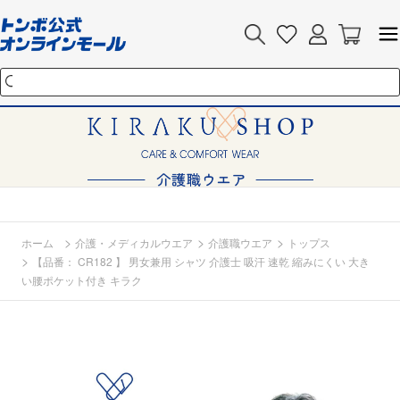
>
>
>
ホーム
介護・メディカルウエア
介護職ウエア
トップス
>
【品番： CR182 】 男女兼用 シャツ 介護士 吸汗 速乾 縮みにくい 大き
い腰ポケット付き キラク