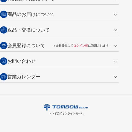
クレジットカード
商品のお届けについて
営業日午前11時までの決済完了の
代金引換
返品・交換について
ご注文は翌営業日の発送
銀行振込【前払い】
送料：全国一律 660円（税込）
返品の場合
会員登録について
※会員登録して
ログイン後
に適用されます
詳しくは
ご利用ガイド
をご覧ください。
商品到着後7日以内・未使用品に限り返品を承ります。
問い合わせフォーム
からご連絡ください。詳しくは
特定商取引法に基づく表記
をご覧くださ
・新規ご入会で
500ポイント
プレゼント
お問い合わせ
い。
・税込み2,200円以上のお買い上げで
送料無料
（通常は税込み5,500円以上で送料無料）
交換の場合
・次回のお買い物に使えるポイントがお買い上げごとに
100円につき1ポイ
営業カレンダー
トンボ製品・サービスに関する
商品到着後7日以内に限り交換を承ります。
問い合わせフォーム
からご連絡
ント
付与されます。
お問い合わせ
ください。詳しくは
特定商取引法に基づく表記
をご覧ください。
・ご購入履歴が確認できます。
8
2026.09
月
・領収書のダウンロードができます。
日
月
火
水
木
金
土
日
月
トンボ公式オンラインモールの
会員登録はこちら
購入・返品に関するお問い合わせ
1
トンボ公式オンラインモール
2
3
4
5
6
7
8
6
7
9
10
11
12
13
14
15
13
14