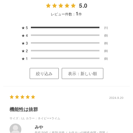
5.0
1
レビュー件数：
件
★
5
(1)
★
4
(0)
★
3
(0)
★
2
(0)
★
1
(0)
絞り込み
表示：新しい順
2024.9.20
機能性は抜群
サイズ：LL
カラー：ネイビー×ライム
みや
年代:
50代
性別:
女性
お住まいの地域:
中国・四国