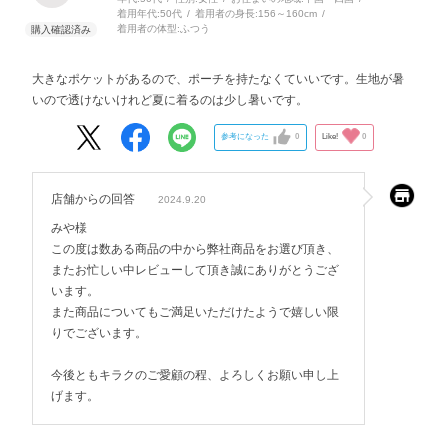
着用年代:
50代
着用者の身長:
156～160cm
着用者の体型:
ふつう
大きなポケットがあるので、ポーチを持たなくていいです。生地が暑
いので透けないけれど夏に着るのは少し暑いです。
参考になった
0
Like!
0
店舗からの回答
2024.9.20
みや様
この度は数ある商品の中から弊社商品をお選び頂き、
またお忙しい中レビューして頂き誠にありがとうござ
います。
また商品についてもご満足いただけたようで嬉しい限
りでございます。
今後ともキラクのご愛顧の程、よろしくお願い申し上
げます。