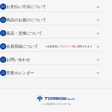
お支払い方法について
クレジットカード
商品のお届けについて
営業日午前11時までの決済完了の
代金引換
返品・交換について
ご注文は翌営業日の発送
銀行振込【前払い】
送料：全国一律 660円（税込）
返品の場合
会員登録について
※会員登録して
ログイン後
に適用されます
詳しくは
ご利用ガイド
をご覧ください。
商品到着後7日以内・未使用品に限り返品を承ります。
問い合わせフォーム
からご連絡ください。詳しくは
特定商取引法に基づく表記
をご覧くださ
・新規ご入会で
500ポイント
プレゼント
お問い合わせ
い。
・税込み2,200円以上のお買い上げで
送料無料
（通常は税込み5,500円以上で送料無料）
交換の場合
・次回のお買い物に使えるポイントがお買い上げごとに
100円につき1ポイ
営業カレンダー
トンボ製品・サービスに関する
商品到着後7日以内に限り交換を承ります。
問い合わせフォーム
からご連絡
ント
付与されます。
お問い合わせ
ください。詳しくは
特定商取引法に基づく表記
をご覧ください。
・ご購入履歴が確認できます。
8
2026.09
月
・領収書のダウンロードができます。
日
月
火
水
木
金
土
日
月
トンボ公式オンラインモールの
会員登録はこちら
購入・返品に関するお問い合わせ
1
トンボ公式オンラインモール
2
3
4
5
6
7
8
6
7