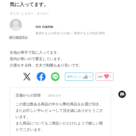
気に入ってます。
サイズ：L
カラー：ネイビー
no name
着用する人の年代:
その他
着用する人の性別:
男性
生地が厚手で気に入ってます。
室内が寒いので重宝しています。
介護をする時、丈夫で制菌もあり良いです。
参考になった
0
Like!
1
店舗からの回答
2024.3.4
この度は数ある商品の中から弊社商品をお選び頂き、
またお忙しい中レビューして頂き誠にありがとうござ
います。
また商品についてもご満足いただけたようで嬉しい限
りでございます。