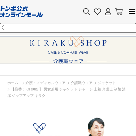
>
>
>
ホーム
介護・メディカルウエア
介護職ウエア
ジャケット
>
【品番： CR082 】 男女兼用 ジャケット ジャージ 上着 介護士 制菌 清
潔 ジップアップ キラク