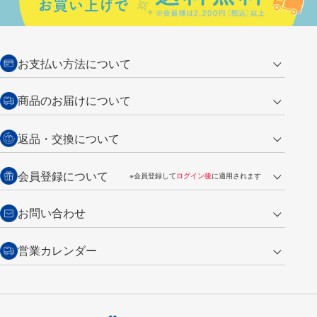
お支払い方法について
クレジットカード
商品のお届けについて
営業日午前11時までの決済完了の
代金引換
返品・交換について
ご注文は翌営業日の発送
銀行振込【前払い】
送料：全国一律 660円（税込）
返品の場合
会員登録について
※会員登録して
ログイン後
に適用されます
詳しくは
ご利用ガイド
をご覧ください。
商品到着後7日以内・未使用品に限り返品を承ります。
問い合わせフォーム
からご連絡ください。詳しくは
特定商取引法に基づく表記
をご覧くださ
・新規ご入会で
500ポイント
プレゼント
お問い合わせ
い。
・税込み2,200円以上のお買い上げで
送料無料
（通常は税込み5,500円以上で送料無料）
交換の場合
・次回のお買い物に使えるポイントがお買い上げごとに
100円につき1ポイ
営業カレンダー
トンボ製品・サービスに関する
商品到着後7日以内に限り交換を承ります。
問い合わせフォーム
からご連絡
ント
付与されます。
お問い合わせ
ください。詳しくは
特定商取引法に基づく表記
をご覧ください。
・ご購入履歴が確認できます。
8
2026.09
月
・領収書のダウンロードができます。
日
月
火
水
木
金
土
日
月
トンボ公式オンラインモールの