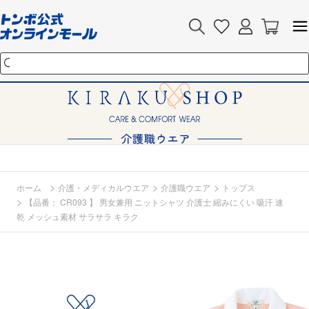
>
>
>
ホーム
介護・メディカルウエア
介護職ウエア
トップス
>
【品番： CR093 】 男女兼用 ニットシャツ 介護士 縮みにくい 吸汗 速
乾 メッシュ素材 サラサラ キラク