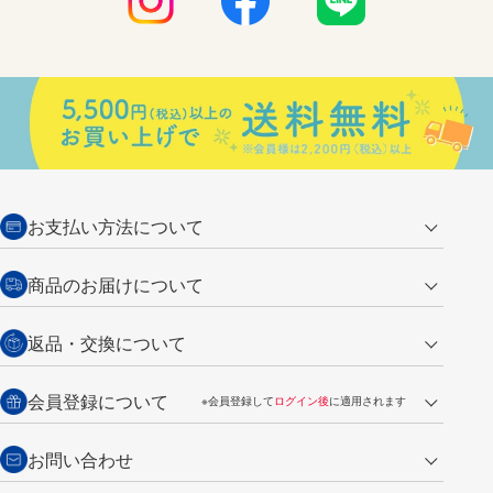
お支払い方法について
クレジットカード
商品のお届けについて
営業日午前11時までの決済完了の
代金引換
返品・交換について
ご注文は翌営業日の発送
銀行振込【前払い】
送料：全国一律 660円（税込）
返品の場合
会員登録について
※会員登録して
ログイン後
に適用されます
詳しくは
ご利用ガイド
をご覧ください。
商品到着後7日以内・未使用品に限り返品を承ります。
問い合わせフォーム
からご連絡ください。詳しくは
特定商取引法に基づく表記
をご覧くださ
・新規ご入会で
500ポイント
プレゼント
お問い合わせ
い。
・税込み2,200円以上のお買い上げで
送料無料
（通常は税込み5,500円以上で送料無料）