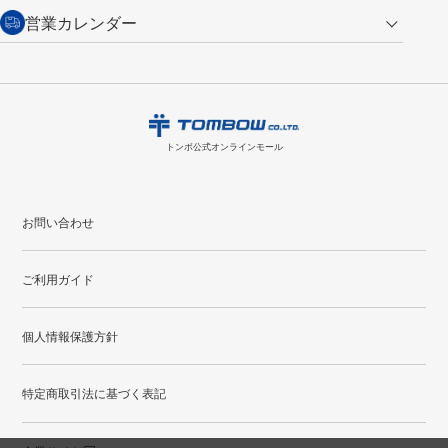
交換の場合
・次回のお買い物に使えるポイントがお買い上げごとに
100円につき1ポイ
営業カレンダー
トンボ製品・サービスに関する
商品到着後7日以内に限り交換を承ります。
問い合わせフォーム
からご連絡
ント
付与されます。
お問い合わせ
ください。詳しくは
特定商取引法に基づく表記
をご覧ください。
・ご購入履歴が確認できます。
8
2026.09
月
・領収書のダウンロードができます。
日
月
火
水
木
金
土
日
月
トンボ公式オンラインモールの
会員登録はこちら
購入・返品に関するお問い合わせ
1
トンボ公式オンラインモール
2
3
4
5
6
7
8
6
7
9
10
11
12
13
14
15
13
14
お問い合わせ
16
17
18
19
20
21
22
20
21
ご利用ガイド
23
24
25
26
27
28
29
27
28
30
31
個人情報保護方針
●
配送休日
特定商取引法に基づく表記