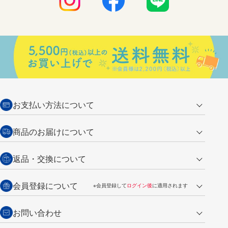
お支払い方法について
クレジットカード
商品のお届けについて
営業日午前11時までの決済完了の
代金引換
返品・交換について
ご注文は翌営業日の発送
銀行振込【前払い】
送料：全国一律 660円（税込）
返品の場合
会員登録について
※会員登録して
ログイン後
に適用されます
詳しくは
ご利用ガイド
をご覧ください。
商品到着後7日以内・未使用品に限り返品を承ります。
問い合わせフォーム
からご連絡ください。詳しくは
特定商取引法に基づく表記
をご覧くださ
・新規ご入会で
500ポイント
プレゼント
お問い合わせ
い。
・税込み2,200円以上のお買い上げで
送料無料
（通常は税込み5,500円以上で送料無料）