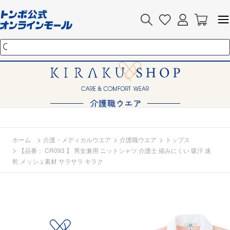
>
>
>
ホーム
介護・メディカルウエア
介護職ウエア
トップス
>
【品番： CR093 】 男女兼用 ニットシャツ 介護士 縮みにくい 吸汗 速
乾 メッシュ素材 サラサラ キラク