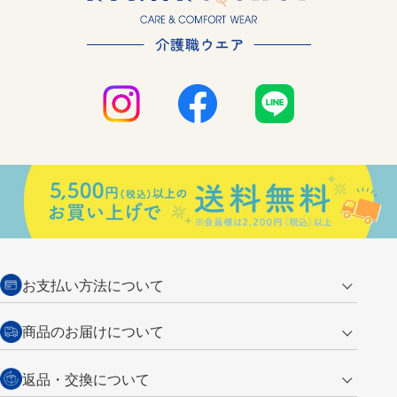
お支払い方法について
クレジットカード
商品のお届けについて
営業日午前11時までの決済完了の
代金引換
返品・交換について
ご注文は翌営業日の発送