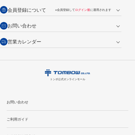
銀行振込【前払い】
送料：全国一律 660円（税込）
返品の場合
会員登録について
※会員登録して
ログイン後
に適用されます
詳しくは
ご利用ガイド
をご覧ください。
商品到着後7日以内・未使用品に限り返品を承ります。
問い合わせフォーム
からご連絡ください。詳しくは
特定商取引法に基づく表記
をご覧くださ
・新規ご入会で
500ポイント
プレゼント
お問い合わせ
い。
・税込み2,200円以上のお買い上げで
送料無料
（通常は税込み5,500円以上で送料無料）
交換の場合
・次回のお買い物に使えるポイントがお買い上げごとに
100円につき1ポイ
営業カレンダー
トンボ製品・サービスに関する
商品到着後7日以内に限り交換を承ります。
問い合わせフォーム
からご連絡
ント
付与されます。
お問い合わせ
ください。詳しくは
特定商取引法に基づく表記
をご覧ください。
・ご購入履歴が確認できます。
8
2026.09
月
・領収書のダウンロードができます。
日
月
火
水
木
金
土
日
月
トンボ公式オンラインモールの
会員登録はこちら
購入・返品に関するお問い合わせ
1
トンボ公式オンラインモール
2
3
4
5
6
7
8
6
7
9
10
11
12
13
14
15
13
14
お問い合わせ
16
17
18
19
20
21
22
20
21
ご利用ガイド
23
24
25
26
27
28
29
27
28
30
31