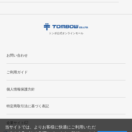
ント
付与されます。
お問い合わせ
ください。詳しくは
特定商取引法に基づく表記
をご覧ください。
・ご購入履歴が確認できます。
8
2026.09
月
・領収書のダウンロードができます。
日
月
火
水
木
金
土
日
月
トンボ公式オンラインモールの
会員登録はこちら
購入・返品に関するお問い合わせ
1
トンボ公式オンラインモール
2
3
4
5
6
7
8
6
7
9
10
11
12
13
14
15
13
14
お問い合わせ
16
17
18
19
20
21
22
20
21
ご利用ガイド
23
24
25
26
27
28
29
27
28
30
31
個人情報保護方針
●
配送休日
特定商取引法に基づく表記
企業サイト
当サイトでは、よりお客様に快適にご利用いただ