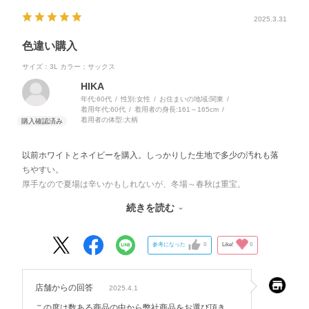
2025.3.31
色違い購入
サイズ：3L
カラー：サックス
HIKA
年代:
60代
性別:
女性
お住まいの地域:
関東
着用年代:
60代
着用者の身長:
161～165cm
着用者の体型:
大柄
以前ホワイトとネイビーを購入。しっかりした生地で多少の汚れも落
ちやすい。
厚手なので夏場は辛いかもしれないが、冬場～春秋は重宝。
脇ポケットも付いているのでとても良い。
続きを読む
難を言えばワインやモスグリーン等汚れが目立ちにくい色がもっと欲
しい。
参考になった
0
Like!
0
店舗からの回答
2025.4.1
この度は数ある商品の中から弊社商品をお選び頂き、