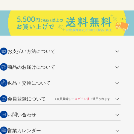
お支払い方法について
クレジットカード
商品のお届けについて
営業日午前11時までの決済完了の
代金引換
返品・交換について
ご注文は翌営業日の発送
銀行振込【前払い】
送料：全国一律 660円（税込）
返品の場合
会員登録について
※会員登録して
ログイン後
に適用されます
詳しくは
ご利用ガイド
をご覧ください。
商品到着後7日以内・未使用品に限り返品を承ります。
問い合わせフォーム
からご連絡ください。詳しくは
特定商取引法に基づく表記
をご覧くださ
・新規ご入会で
500ポイント
プレゼント
お問い合わせ
い。
・税込み2,200円以上のお買い上げで
送料無料
（通常は税込み5,500円以上で送料無料）
交換の場合
・次回のお買い物に使えるポイントがお買い上げごとに
100円につき1ポイ
営業カレンダー
トンボ製品・サービスに関する
商品到着後7日以内に限り交換を承ります。
問い合わせフォーム
からご連絡