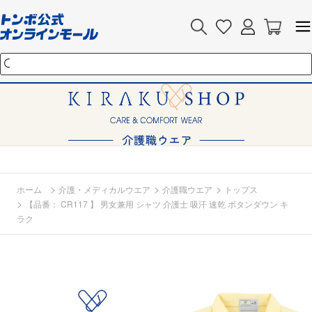
>
>
>
ホーム
介護・メディカルウエア
介護職ウエア
トップス
>
【品番： CR117 】 男女兼用 シャツ 介護士 吸汗 速乾 ボタンダウン キ
ラク