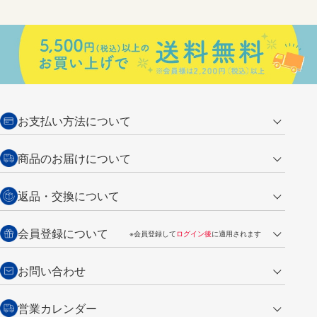
お支払い方法について
クレジットカード
商品のお届けについて
営業日午前11時までの決済完了の
代金引換
返品・交換について
ご注文は翌営業日の発送
銀行振込【前払い】
送料：全国一律 660円（税込）
返品の場合
会員登録について
※会員登録して
ログイン後
に適用されます
詳しくは
ご利用ガイド
をご覧ください。
商品到着後7日以内・未使用品に限り返品を承ります。
問い合わせフォーム
からご連絡ください。詳しくは
特定商取引法に基づく表記
をご覧くださ
・新規ご入会で
500ポイント
プレゼント
お問い合わせ
い。
・税込み2,200円以上のお買い上げで
送料無料
（通常は税込み5,500円以上で送料無料）
交換の場合
・次回のお買い物に使えるポイントがお買い上げごとに
100円につき1ポイ
営業カレンダー
トンボ製品・サービスに関する
商品到着後7日以内に限り交換を承ります。
問い合わせフォーム
からご連絡