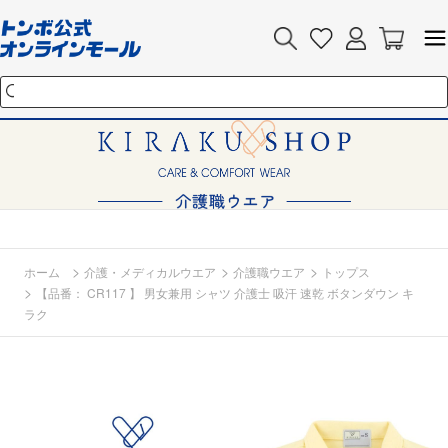
>
>
>
ホーム
介護・メディカルウエア
介護職ウエア
トップス
>
【品番： CR117 】 男女兼用 シャツ 介護士 吸汗 速乾 ボタンダウン キ
ラク