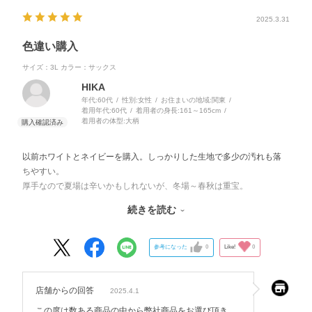
2025.3.31
色違い購入
サイズ：3L
カラー：サックス
HIKA
年代:
60代
性別:
女性
お住まいの地域:
関東
着用年代:
60代
着用者の身長:
161～165cm
着用者の体型:
大柄
以前ホワイトとネイビーを購入。しっかりした生地で多少の汚れも落
ちやすい。
厚手なので夏場は辛いかもしれないが、冬場～春秋は重宝。
脇ポケットも付いているのでとても良い。
続きを読む
難を言えばワインやモスグリーン等汚れが目立ちにくい色がもっと欲
しい。
参考になった
0
Like!
0
店舗からの回答
2025.4.1
この度は数ある商品の中から弊社商品をお選び頂き、