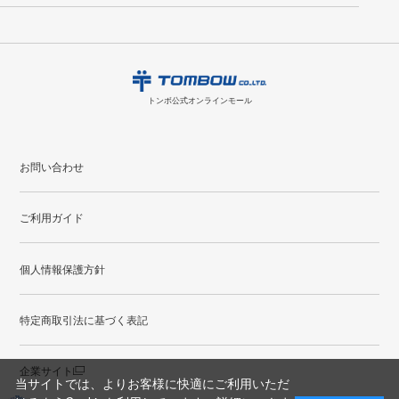
ント
付与されます。
お問い合わせ
ください。詳しくは
特定商取引法に基づく表記
をご覧ください。
・ご購入履歴が確認できます。
8
2026.09
月
・領収書のダウンロードができます。
日
月
火
水
木
金
土
日
月
トンボ公式オンラインモールの
会員登録はこちら
購入・返品に関するお問い合わせ
1
トンボ公式オンラインモール
2
3
4
5
6
7
8
6
7
9
10
11
12
13
14
15
13
14
お問い合わせ
16
17
18
19
20
21
22
20
21
ご利用ガイド
23
24
25
26
27
28
29
27
28
30
31
個人情報保護方針
●
配送休日
特定商取引法に基づく表記
企業サイト
当サイトでは、よりお客様に快適にご利用いただ