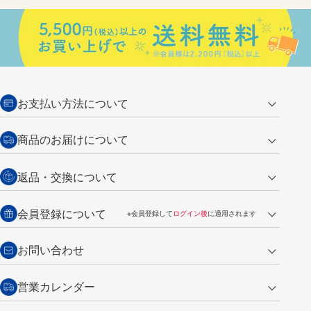
お支払い方法について
クレジットカード
商品のお届けについて
営業日午前11時までの決済完了の
代金引換
返品・交換について
ご注文は翌営業日の発送
銀行振込【前払い】
送料：全国一律 660円（税込）
返品の場合
会員登録について
※会員登録して
ログイン後
に適用されます
詳しくは
ご利用ガイド
をご覧ください。
商品到着後7日以内・未使用品に限り返品を承ります。
問い合わせフォーム
からご連絡ください。詳しくは
特定商取引法に基づく表記
をご覧くださ
・新規ご入会で
500ポイント
プレゼント
お問い合わせ
い。
・税込み2,200円以上のお買い上げで
送料無料
（通常は税込み5,500円以上で送料無料）
交換の場合
・次回のお買い物に使えるポイントがお買い上げごとに
100円につき1ポイ
営業カレンダー
トンボ製品・サービスに関する
商品到着後7日以内に限り交換を承ります。
問い合わせフォーム
からご連絡
ント
付与されます。
お問い合わせ
ください。詳しくは
特定商取引法に基づく表記
をご覧ください。
・ご購入履歴が確認できます。