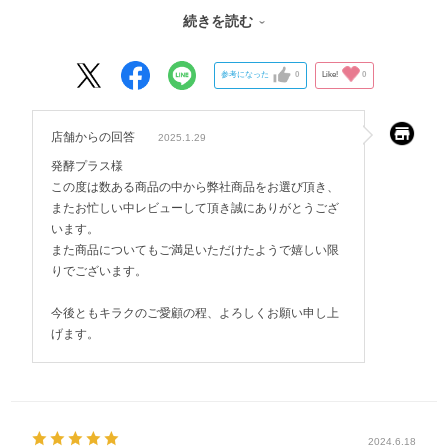
便利で使いやすく長年愛用しています。
続きを読む
今後も変わらず使用したく在庫のほどよろしくお願いいたします。
参考になった
0
Like!
0
店舗からの回答
2025.1.29
発酵プラス様
この度は数ある商品の中から弊社商品をお選び頂き、
またお忙しい中レビューして頂き誠にありがとうござ
います。
また商品についてもご満足いただけたようで嬉しい限
りでございます。
今後ともキラクのご愛顧の程、よろしくお願い申し上
げます。
2024.6.18