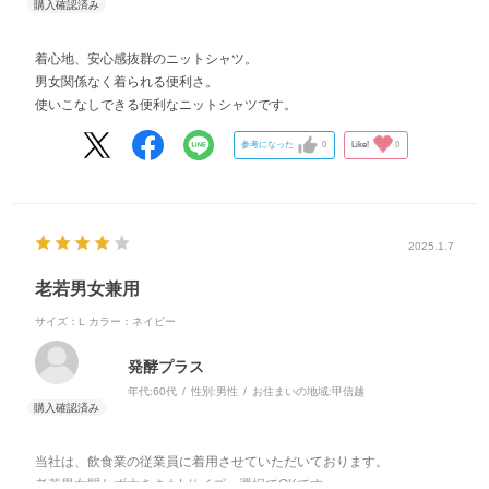
着心地、安心感抜群のニットシャツ。
男女関係なく着られる便利さ。
使いこなしできる便利なニットシャツです。
参考になった
0
Like!
0
2025.1.7
老若男女兼用
サイズ：L
カラー：ネイビー
発酵プラス
年代:
60代
性別:
男性
お住まいの地域:
甲信越
当社は、飲食業の従業員に着用させていただいております。
老若男女問わず大きさもLサイズ一選択でOKです。