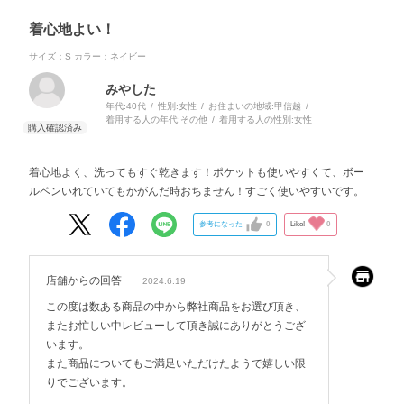
着心地よい！
サイズ：S
カラー：ネイビー
みやした
年代:
40代
性別:
女性
お住まいの地域:
甲信越
着用する人の年代:
その他
着用する人の性別:
女性
着心地よく、洗ってもすぐ乾きます！ポケットも使いやすくて、ボー
ルペンいれていてもかがんだ時おちません！すごく使いやすいです。
参考になった
0
Like!
0
店舗からの回答
2024.6.19
この度は数ある商品の中から弊社商品をお選び頂き、
またお忙しい中レビューして頂き誠にありがとうござ
います。
また商品についてもご満足いただけたようで嬉しい限
りでございます。