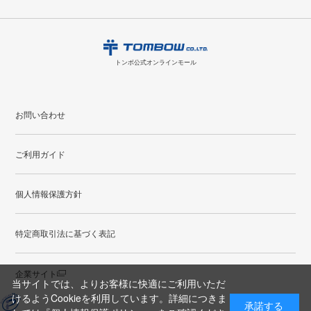
8
2026.09
月
・領収書のダウンロードができます。
日
月
火
水
木
金
土
日
月
トンボ公式オンラインモールの
会員登録はこちら
購入・返品に関するお問い合わせ
1
トンボ公式オンラインモール
2
3
4
5
6
7
8
6
7
9
10
11
12
13
14
15
13
14
お問い合わせ
16
17
18
19
20
21
22
20
21
ご利用ガイド
23
24
25
26
27
28
29
27
28
30
31
個人情報保護方針
●
配送休日
特定商取引法に基づく表記
企業サイト
当サイトでは、よりお客様に快適にご利用いただ
けるようCookieを利用しています。詳細につきま
承諾する