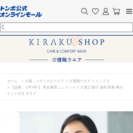
>
>
>
ホーム
介護・メディカルウエア
介護職ウエア
トップス
>
【品番： CR145 】 男女兼用 ニットシャツ 介護士 吸汗 速乾 軽量 胸ポ
ケット付き キラク