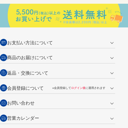
お支払い方法について
クレジットカード
商品のお届けについて
営業日午前11時までの決済完了の
代金引換
返品・交換について
ご注文は翌営業日の発送
銀行振込【前払い】
送料：全国一律 660円（税込）
返品の場合
会員登録について
※会員登録して
ログイン後
に適用されます
詳しくは
ご利用ガイド
をご覧ください。
商品到着後7日以内・未使用品に限り返品を承ります。
問い合わせフォーム
からご連絡ください。詳しくは
特定商取引法に基づく表記
をご覧くださ
・新規ご入会で
500ポイント
プレゼント
お問い合わせ
い。
・税込み2,200円以上のお買い上げで
送料無料
（通常は税込み5,500円以上で送料無料）
交換の場合
・次回のお買い物に使えるポイントがお買い上げごとに
100円につき1ポイ
営業カレンダー
トンボ製品・サービスに関する
商品到着後7日以内に限り交換を承ります。
問い合わせフォーム
からご連絡
ント
付与されます。
お問い合わせ
ください。詳しくは
特定商取引法に基づく表記
をご覧ください。
・ご購入履歴が確認できます。