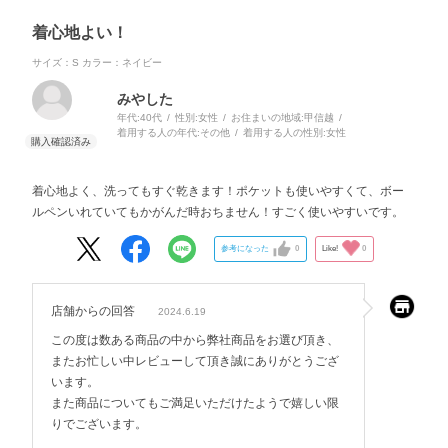
着心地よい！
サイズ：S
カラー：ネイビー
みやした
年代:
40代
性別:
女性
お住まいの地域:
甲信越
着用する人の年代:
その他
着用する人の性別:
女性
着心地よく、洗ってもすぐ乾きます！ポケットも使いやすくて、ボー
ルペンいれていてもかがんだ時おちません！すごく使いやすいです。
参考になった
0
Like!
0
店舗からの回答
2024.6.19
この度は数ある商品の中から弊社商品をお選び頂き、
またお忙しい中レビューして頂き誠にありがとうござ
います。
また商品についてもご満足いただけたようで嬉しい限
りでございます。