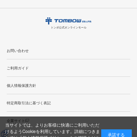
8
2026.09
月
・領収書のダウンロードができます。
日
月
火
水
木
金
土
日
月
トンボ公式オンラインモールの
会員登録はこちら
購入・返品に関するお問い合わせ
1
トンボ公式オンラインモール
2
3
4
5
6
7
8
6
7
9
10
11
12
13
14
15
13
14
お問い合わせ
16
17
18
19
20
21
22
20
21
ご利用ガイド
23
24
25
26
27
28
29
27
28
30
31
個人情報保護方針
●
配送休日
特定商取引法に基づく表記
企業サイト
当サイトでは、よりお客様に快適にご利用いただ
けるようCookieを利用しています。詳細につきま
承諾する