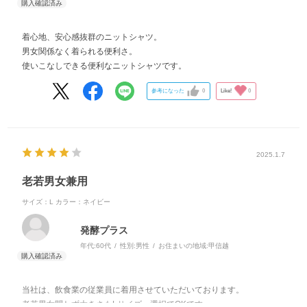
着心地、安心感抜群のニットシャツ。
男女関係なく着られる便利さ。
使いこなしできる便利なニットシャツです。
参考になった
0
Like!
0
2025.1.7
老若男女兼用
サイズ：L
カラー：ネイビー
発酵プラス
年代:
60代
性別:
男性
お住まいの地域:
甲信越
当社は、飲食業の従業員に着用させていただいております。
老若男女問わず大きさもLサイズ一選択でOKです。