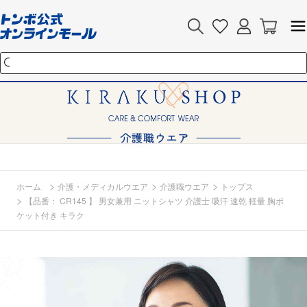
>
>
>
ホーム
介護・メディカルウエア
介護職ウエア
トップス
>
【品番： CR145 】 男女兼用 ニットシャツ 介護士 吸汗 速乾 軽量 胸ポ
ケット付き キラク