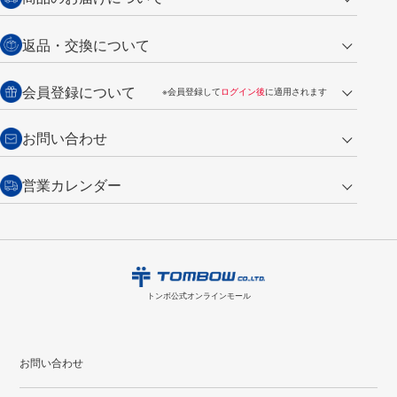
営業日午前11時までの決済完了の
代金引換
返品・交換について
ご注文は翌営業日の発送
銀行振込【前払い】
送料：全国一律 660円（税込）
返品の場合
会員登録について
※会員登録して
ログイン後
に適用されます
詳しくは
ご利用ガイド
をご覧ください。
商品到着後7日以内・未使用品に限り返品を承ります。
問い合わせフォーム
からご連絡ください。詳しくは
特定商取引法に基づく表記
をご覧くださ
・新規ご入会で
500ポイント
プレゼント
お問い合わせ
い。
・税込み2,200円以上のお買い上げで
送料無料
（通常は税込み5,500円以上で送料無料）
交換の場合
・次回のお買い物に使えるポイントがお買い上げごとに
100円につき1ポイ
営業カレンダー
トンボ製品・サービスに関する
商品到着後7日以内に限り交換を承ります。
問い合わせフォーム
からご連絡
ント
付与されます。
お問い合わせ
ください。詳しくは
特定商取引法に基づく表記
をご覧ください。
・ご購入履歴が確認できます。
8
2026.09
月
・領収書のダウンロードができます。
日
月
火
水
木
金
土
日
月
トンボ公式オンラインモールの
会員登録はこちら
購入・返品に関するお問い合わせ
1
トンボ公式オンラインモール
2
3
4
5
6
7
8
6
7
9
10
11
12
13
14
15
13
14
お問い合わせ
16
17
18
19
20
21
22
20
21