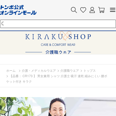
>
>
>
ホーム
介護・メディカルウエア
介護職ウエア
トップス
>
【品番： CR173 】 男女兼用 シャツ 介護士 吸汗 速乾 縮みにくい 腰ポ
ケット付き キラク