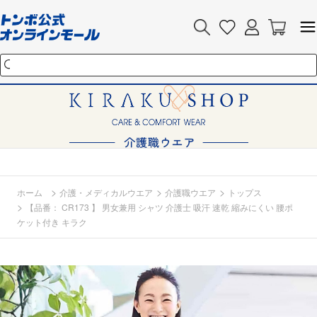
>
>
>
ホーム
介護・メディカルウエア
介護職ウエア
トップス
>
【品番： CR173 】 男女兼用 シャツ 介護士 吸汗 速乾 縮みにくい 腰ポ
ケット付き キラク