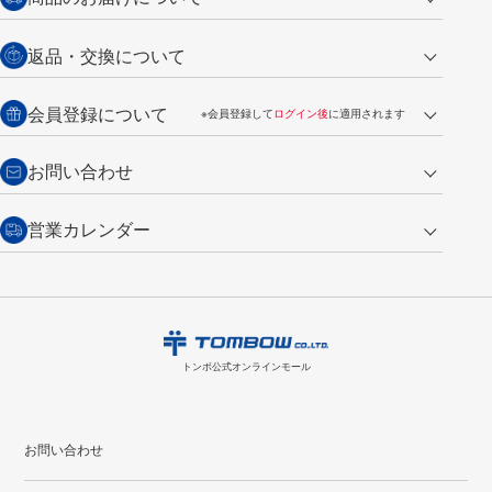
営業日午前11時までの決済完了の
代金引換
返品・交換について
ご注文は翌営業日の発送
銀行振込【前払い】
送料：全国一律 660円（税込）
返品の場合
会員登録について
※会員登録して
ログイン後
に適用されます
詳しくは
ご利用ガイド
をご覧ください。
商品到着後7日以内・未使用品に限り返品を承ります。
問い合わせフォーム
からご連絡ください。詳しくは
特定商取引法に基づく表記
をご覧くださ
・新規ご入会で
500ポイント
プレゼント
お問い合わせ
い。
・税込み2,200円以上のお買い上げで
送料無料
（通常は税込み5,500円以上で送料無料）
交換の場合
・次回のお買い物に使えるポイントがお買い上げごとに
100円につき1ポイ
営業カレンダー
トンボ製品・サービスに関する
商品到着後7日以内に限り交換を承ります。
問い合わせフォーム
からご連絡
ント
付与されます。
お問い合わせ
ください。詳しくは
特定商取引法に基づく表記
をご覧ください。
・ご購入履歴が確認できます。
8
2026.09
月
・領収書のダウンロードができます。
日
月
火
水
木
金
土
日
月
トンボ公式オンラインモールの
会員登録はこちら
購入・返品に関するお問い合わせ
1
トンボ公式オンラインモール
2
3
4
5
6
7
8
6
7
9
10
11
12
13
14
15
13
14
お問い合わせ
16
17
18
19
20
21
22
20
21