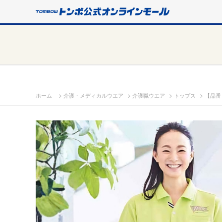
>
>
>
>
ホーム
介護・メディカルウエア
介護職ウエア
トップス
【品番