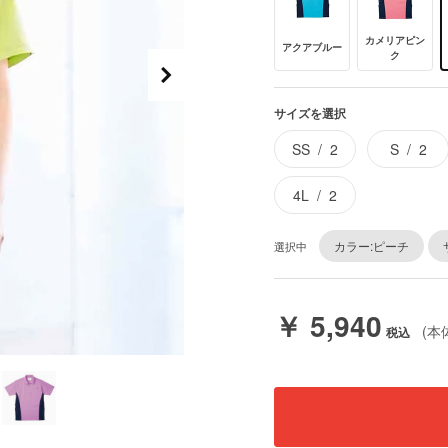
カメリアピン
アクアブルー
ク
サイズを選択
SS
2
S
2
4L
2
カラー:ピーチ
選択中
￥ 5,940
(本