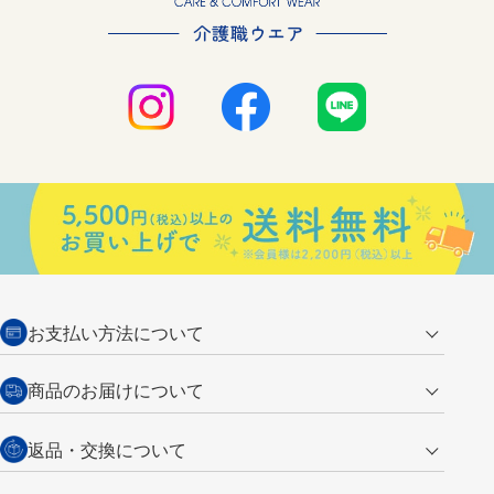
お支払い方法について
クレジットカード
商品のお届けについて
営業日午前11時までの決済完了の
代金引換
返品・交換について
ご注文は翌営業日の発送
銀行振込【前払い】
送料：全国一律 660円（税込）
返品の場合