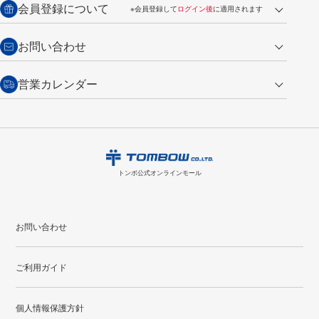
会員登録について
※会員登録して
ログイン後
に適用されます
詳しくは
ご利用ガイド
をご覧ください。
商品到着後7日以内・未使用品に限り返品を承ります。
問い合わせフォーム
からご連絡ください。詳しくは
特定商取引法に基づく表記
をご覧くださ
・新規ご入会で
500ポイント
プレゼント
お問い合わせ
い。
・税込み2,200円以上のお買い上げで
送料無料
（通常は税込み5,500円以上で送料無料）
交換の場合
・次回のお買い物に使えるポイントがお買い上げごとに
100円につき1ポイ
営業カレンダー
トンボ製品・サービスに関する
商品到着後7日以内に限り交換を承ります。
問い合わせフォーム
からご連絡
ント
付与されます。
お問い合わせ
ください。詳しくは
特定商取引法に基づく表記
をご覧ください。
・ご購入履歴が確認できます。
8
2026.09
月
・領収書のダウンロードができます。
日
月
火
水
木
金
土
日
月
トンボ公式オンラインモールの
会員登録はこちら
購入・返品に関するお問い合わせ
1
トンボ公式オンラインモール
2
3
4
5
6
7
8
6
7
9
10
11
12
13
14
15
13
14
お問い合わせ
16
17
18
19
20
21
22
20
21
ご利用ガイド
23
24
25
26
27
28
29
27
28
30
31
個人情報保護方針