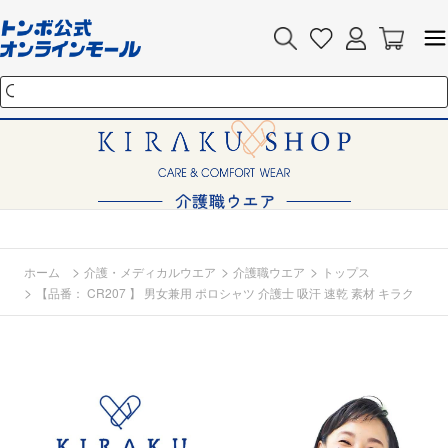
>
>
>
ホーム
介護・メディカルウエア
介護職ウエア
トップス
>
【品番： CR207 】 男女兼用 ポロシャツ 介護士 吸汗 速乾 素材 キラク