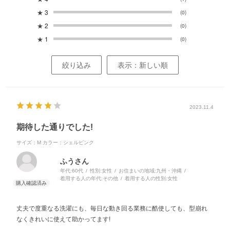
★
3
(0)
★
2
(0)
★
1
(0)
絞り込み
表示：新しい順
2023.11.4
期待した通りでした!
サイズ：M
カラー：シェルピンク
ふうさん
年代:
60代
性別:
女性
お住まいの地域:
九州・沖縄
着用する人の年代:
その他
着用する人の性別:
女性
丈夫で度重なる洗濯にも、毎日な動き回る業務に酷使しても、型崩れ
なくきれいに使えて助かってます!