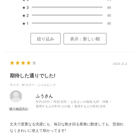
★
3
(0)
★
2
(0)
★
1
(0)
絞り込み
表示：新しい順
2023.11.4
期待した通りでした!
サイズ：M
カラー：シェルピンク
ふうさん
年代:
60代
性別:
女性
お住まいの地域:
九州・沖縄
着用する人の年代:
その他
着用する人の性別:
女性
丈夫で度重なる洗濯にも、毎日な動き回る業務に酷使しても、型崩れ
なくきれいに使えて助かってます!