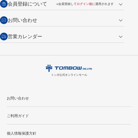
会員登録について
※会員登録して
ログイン後
に適用されます
詳しくは
ご利用ガイド
をご覧ください。
商品到着後7日以内・未使用品に限り返品を承ります。
問い合わせフォーム
からご連絡ください。詳しくは
特定商取引法に基づく表記
をご覧くださ
・新規ご入会で
500ポイント
プレゼント
お問い合わせ
い。
・税込み2,200円以上のお買い上げで
送料無料
（通常は税込み5,500円以上で送料無料）
交換の場合
・次回のお買い物に使えるポイントがお買い上げごとに
100円につき1ポイ
営業カレンダー
トンボ製品・サービスに関する
商品到着後7日以内に限り交換を承ります。
問い合わせフォーム
からご連絡
ント
付与されます。
お問い合わせ
ください。詳しくは
特定商取引法に基づく表記
をご覧ください。
・ご購入履歴が確認できます。
8
2026.09
月
・領収書のダウンロードができます。
日
月
火
水
木
金
土
日
月
トンボ公式オンラインモールの
会員登録はこちら
購入・返品に関するお問い合わせ
1
トンボ公式オンラインモール
2
3
4
5
6
7
8
6
7
9
10
11
12
13
14
15
13
14
お問い合わせ
16
17
18
19
20
21
22
20
21
ご利用ガイド
23
24
25
26
27
28
29
27
28
30
31
個人情報保護方針