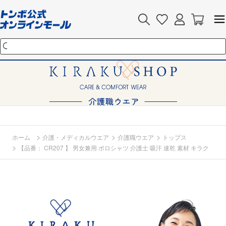
>
>
>
ホーム
介護・メディカルウエア
介護職ウエア
トップス
>
【品番： CR207 】 男女兼用 ポロシャツ 介護士 吸汗 速乾 素材 キラク