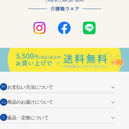
お支払い方法について
クレジットカード
商品のお届けについて
営業日午前11時までの決済完了の
代金引換
返品・交換について
ご注文は翌営業日の発送
銀行振込【前払い】
送料：全国一律 660円（税込）
返品の場合