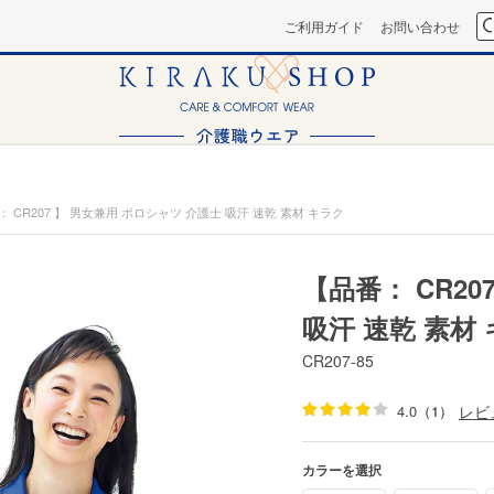
ご利用ガイド
お問い合わせ
 CR207 】 男女兼用 ポロシャツ 介護士 吸汗 速乾 素材 キラク
【品番： CR20
吸汗 速乾 素材
CR207-85
4.0
（1）
レビ
カラーを選択