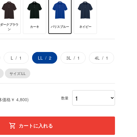
ダークブラウ
カーキ
パリスブルー
ネイビー
ン
L
1
LL
2
3L
1
4L
1
サイズ:LL
数量
体価格￥ 4,800)
カートに入れる