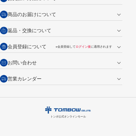
クレジットカード
商品のお届けについて
営業日午前11時までの決済完了の
代金引換
返品・交換について
ご注文は翌営業日の発送
銀行振込【前払い】
送料：全国一律 660円（税込）
返品の場合
会員登録について
※会員登録して
ログイン後
に適用されます
詳しくは
ご利用ガイド
をご覧ください。
商品到着後7日以内・未使用品に限り返品を承ります。
問い合わせフォーム
からご連絡ください。詳しくは
特定商取引法に基づく表記
をご覧くださ
・新規ご入会で
500ポイント
プレゼント
お問い合わせ
い。
・税込み2,200円以上のお買い上げで
送料無料
（通常は税込み5,500円以上で送料無料）
交換の場合
・次回のお買い物に使えるポイントがお買い上げごとに
100円につき1ポイ
営業カレンダー
トンボ製品・サービスに関する
商品到着後7日以内に限り交換を承ります。
問い合わせフォーム
からご連絡
ント
付与されます。
お問い合わせ
ください。詳しくは
特定商取引法に基づく表記
をご覧ください。
・ご購入履歴が確認できます。
8
2026.09
月
・領収書のダウンロードができます。
日
月
火
水
木
金
土
日
月
トンボ公式オンラインモールの
会員登録はこちら
購入・返品に関するお問い合わせ
1
トンボ公式オンラインモール
2
3
4
5
6
7
8
6
7
9
10
11
12
13
14
15
13
14