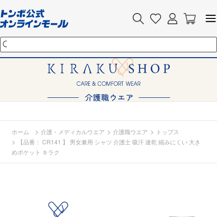
>
>
>
ホーム
介護・メディカルウエア
介護職ウエア
トップス
>
【品番： CR141 】 男女兼用 シャツ 介護士 吸汗 速乾 縮みにくい 大き
めポケット キラク