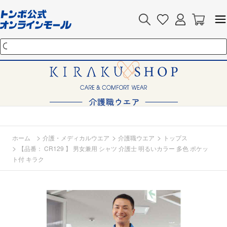
>
>
>
ホーム
介護・メディカルウエア
介護職ウエア
トップス
>
【品番： CR129 】 男女兼用 シャツ 介護士 明るいカラー 多色 ポケッ
ト付 キラク