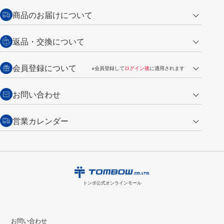
クレジットカード
商品のお届けについて
営業日午前11時までの決済完了の
代金引換
返品・交換について
ご注文は翌営業日の発送
銀行振込【前払い】
送料：全国一律 660円（税込）
返品の場合
会員登録について
※会員登録して
ログイン後
に適用されます
詳しくは
ご利用ガイド
をご覧ください。
商品到着後7日以内・未使用品に限り返品を承ります。
問い合わせフォーム
からご連絡ください。詳しくは
特定商取引法に基づく表記
をご覧くださ
・新規ご入会で
500ポイント
プレゼント
お問い合わせ
い。
・税込み2,200円以上のお買い上げで
送料無料
（通常は税込み5,500円以上で送料無料）
交換の場合
・次回のお買い物に使えるポイントがお買い上げごとに
100円につき1ポイ
営業カレンダー
トンボ製品・サービスに関する
商品到着後7日以内に限り交換を承ります。
問い合わせフォーム
からご連絡
ント
付与されます。
お問い合わせ
ください。詳しくは
特定商取引法に基づく表記
をご覧ください。
・ご購入履歴が確認できます。
8
2026.09
月
・領収書のダウンロードができます。
日
月
火
水
木
金
土
日
月
トンボ公式オンラインモールの
会員登録はこちら
購入・返品に関するお問い合わせ
1
トンボ公式オンラインモール
2
3
4
5
6
7
8
6
7
9
10
11
12
13
14
15
13
14
お問い合わせ