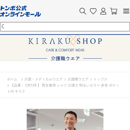
>
>
>
ホーム
介護・メディカルウエア
介護職ウエア
トップス
>
【品番： CR129 】 男女兼用 シャツ 介護士 明るいカラー 多色 ポケッ
ト付 キラク