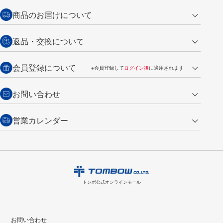
クレジットカード
商品のお届けについて
営業日午前11時までの決済完了の
代金引換
返品・交換について
ご注文は翌営業日の発送
銀行振込【前払い】
送料：全国一律 660円（税込）
返品の場合
会員登録について
※会員登録して
ログイン後
に適用されます
詳しくは
ご利用ガイド
をご覧ください。
商品到着後7日以内・未使用品に限り返品を承ります。
問い合わせフォーム
からご連絡ください。詳しくは
特定商取引法に基づく表記
をご覧くださ
・新規ご入会で
500ポイント
プレゼント
お問い合わせ
い。
・税込み2,200円以上のお買い上げで
送料無料
（通常は税込み5,500円以上で送料無料）
交換の場合
・次回のお買い物に使えるポイントがお買い上げごとに
100円につき1ポイ
営業カレンダー
トンボ製品・サービスに関する
商品到着後7日以内に限り交換を承ります。
問い合わせフォーム
からご連絡
ント
付与されます。
お問い合わせ
ください。詳しくは
特定商取引法に基づく表記
をご覧ください。
・ご購入履歴が確認できます。
8
2026.09
月
・領収書のダウンロードができます。
日
月
火
水
木
金
土
日
月
トンボ公式オンラインモールの
会員登録はこちら
購入・返品に関するお問い合わせ
1
トンボ公式オンラインモール
2
3
4
5
6
7
8
6
7
9
10
11
12
13
14
15
13
14
お問い合わせ