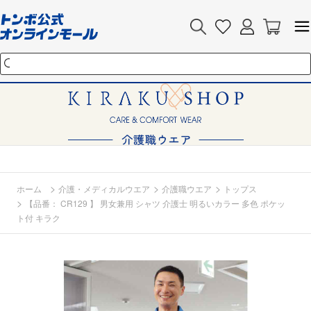
>
>
>
ホーム
介護・メディカルウエア
介護職ウエア
トップス
>
【品番： CR129 】 男女兼用 シャツ 介護士 明るいカラー 多色 ポケッ
ト付 キラク