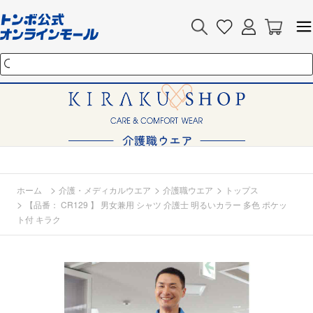
>
>
>
ホーム
介護・メディカルウエア
介護職ウエア
トップス
>
【品番： CR129 】 男女兼用 シャツ 介護士 明るいカラー 多色 ポケッ
ト付 キラク