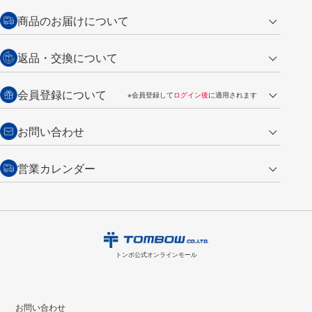
クレジットカード
商品のお届けについて
営業日午前11時までの決済完了の
代金引換
返品・交換について
ご注文は翌営業日の発送
銀行振込【前払い】
送料：全国一律 660円（税込）
返品の場合
会員登録について
※会員登録して
ログイン後
に適用されます
詳しくは
ご利用ガイド
をご覧ください。
商品到着後7日以内・未使用品に限り返品を承ります。
問い合わせフォーム
からご連絡ください。詳しくは
特定商取引法に基づく表記
をご覧くださ
・新規ご入会で
500ポイント
プレゼント
お問い合わせ
い。
・税込み2,200円以上のお買い上げで
送料無料
（通常は税込み5,500円以上で送料無料）
交換の場合
・次回のお買い物に使えるポイントがお買い上げごとに
100円につき1ポイ
営業カレンダー
トンボ製品・サービスに関する
商品到着後7日以内に限り交換を承ります。
問い合わせフォーム
からご連絡
ント
付与されます。
お問い合わせ
ください。詳しくは
特定商取引法に基づく表記
をご覧ください。
・ご購入履歴が確認できます。
8
2026.09
月
・領収書のダウンロードができます。
日
月
火
水
木
金
土
日
月
トンボ公式オンラインモールの
会員登録はこちら
購入・返品に関するお問い合わせ
1
トンボ公式オンラインモール
2
3
4
5
6
7
8
6
7
9
10
11
12
13
14
15
13
14
お問い合わせ