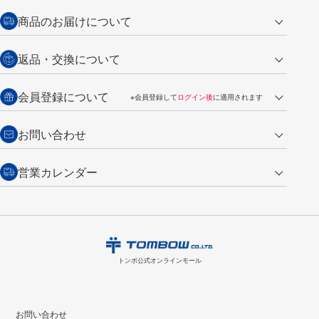
クレジットカード
商品のお届けについて
営業日午前11時までの決済完了の
代金引換
返品・交換について
ご注文は翌営業日の発送
銀行振込【前払い】
送料：全国一律 660円（税込）
返品の場合
会員登録について
※会員登録して
ログイン後
に適用されます
詳しくは
ご利用ガイド
をご覧ください。
商品到着後7日以内・未使用品に限り返品を承ります。
問い合わせフォーム
からご連絡ください。詳しくは
特定商取引法に基づく表記
をご覧くださ
・新規ご入会で
500ポイント
プレゼント
お問い合わせ
い。
・税込み2,200円以上のお買い上げで
送料無料
（通常は税込み5,500円以上で送料無料）
交換の場合
・次回のお買い物に使えるポイントがお買い上げごとに
100円につき1ポイ
営業カレンダー
トンボ製品・サービスに関する
商品到着後7日以内に限り交換を承ります。
問い合わせフォーム
からご連絡
ント
付与されます。
お問い合わせ
ください。詳しくは
特定商取引法に基づく表記
をご覧ください。
・ご購入履歴が確認できます。
8
2026.09
月
・領収書のダウンロードができます。
日
月
火
水
木
金
土
日
月
トンボ公式オンラインモールの
会員登録はこちら
購入・返品に関するお問い合わせ
1
トンボ公式オンラインモール
2
3
4
5
6
7
8
6
7
9
10
11
12
13
14
15
13
14
お問い合わせ