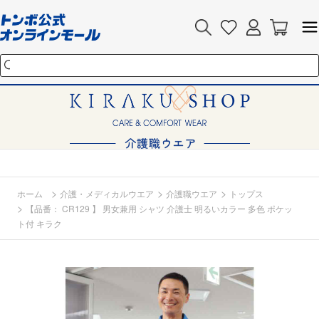
>
>
>
ホーム
介護・メディカルウエア
介護職ウエア
トップス
>
【品番： CR129 】 男女兼用 シャツ 介護士 明るいカラー 多色 ポケッ
ト付 キラク