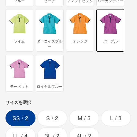
ブルー
ピーチ
アマンドピンク
バーガンディー
ライム
ターコイズブル
オレンジ
パープル
ー
モーベット
ロイヤルブルー
サイズを選択
SS
2
S
2
M
3
L
3
LL
4
3L
2
4L
2