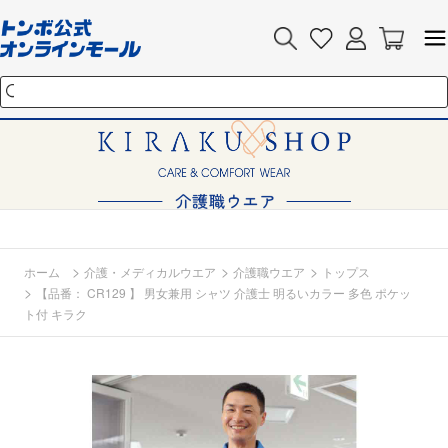
>
>
>
ホーム
介護・メディカルウエア
介護職ウエア
トップス
>
【品番： CR129 】 男女兼用 シャツ 介護士 明るいカラー 多色 ポケッ
ト付 キラク