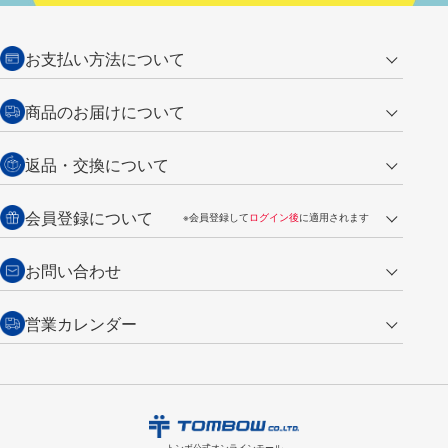
お支払い方法について
クレジットカード
商品のお届けについて
営業日午前11時までの決済完了の
代金引換
返品・交換について
ご注文は翌営業日の発送
銀行振込【前払い】
送料：全国一律 660円（税込）
返品の場合
会員登録について
※会員登録して
ログイン後
に適用されます
詳しくは
ご利用ガイド
をご覧ください。
商品到着後7日以内・未使用品に限り返品を承ります。
問い合わせフォーム
からご連絡ください。詳しくは
特定商取引法に基づく表記
をご覧くださ
・新規ご入会で
500ポイント
プレゼント
お問い合わせ
い。
・税込み2,200円以上のお買い上げで
送料無料
（通常は税込み5,500円以上で送料無料）
交換の場合
・次回のお買い物に使えるポイントがお買い上げごとに
100円につき1ポイ
営業カレンダー
トンボ製品・サービスに関する
商品到着後7日以内に限り交換を承ります。
問い合わせフォーム
からご連絡
ント
付与されます。
お問い合わせ
ください。詳しくは
特定商取引法に基づく表記
をご覧ください。
・ご購入履歴が確認できます。
8
2026.09
月
・領収書のダウンロードができます。
日
月
火
水
木
金
土
日
月
トンボ公式オンラインモールの
会員登録はこちら
購入・返品に関するお問い合わせ
1
トンボ公式オンラインモール