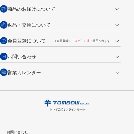
クレジットカード
商品のお届けについて
営業日午前11時までの決済完了の
代金引換
返品・交換について
ご注文は翌営業日の発送
銀行振込【前払い】
送料：全国一律 660円（税込）
返品の場合
会員登録について
※会員登録して
ログイン後
に適用されます
詳しくは
ご利用ガイド
をご覧ください。
商品到着後7日以内・未使用品に限り返品を承ります。
問い合わせフォーム
からご連絡ください。詳しくは
特定商取引法に基づく表記
をご覧くださ
・新規ご入会で
500ポイント
プレゼント
お問い合わせ
い。
・税込み2,200円以上のお買い上げで
送料無料
（通常は税込み5,500円以上で送料無料）
交換の場合
・次回のお買い物に使えるポイントがお買い上げごとに
100円につき1ポイ
営業カレンダー
トンボ製品・サービスに関する
商品到着後7日以内に限り交換を承ります。
問い合わせフォーム
からご連絡
ント
付与されます。
お問い合わせ
ください。詳しくは
特定商取引法に基づく表記
をご覧ください。
・ご購入履歴が確認できます。
8
2026.09
月
・領収書のダウンロードができます。
日
月
火
水
木
金
土
日
月
トンボ公式オンラインモールの
会員登録はこちら
購入・返品に関するお問い合わせ
1
トンボ公式オンラインモール
2
3
4
5
6
7
8
6
7
9
10
11
12
13
14
15
13
14
お問い合わせ