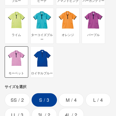
ブルー
ピーチ
アマンドピンク
バーガンディー
ライム
ターコイズブル
オレンジ
パープル
ー
モーベット
ロイヤルブルー
サイズを選択
SS
2
S
3
M
4
L
4
LL
3
3L
2
4L
2