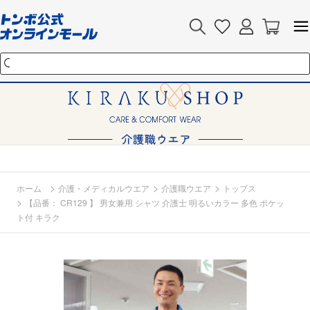
>
>
>
ホーム
介護・メディカルウエア
介護職ウエア
トップス
>
【品番： CR129 】 男女兼用 シャツ 介護士 明るいカラー 多色 ポケッ
ト付 キラク