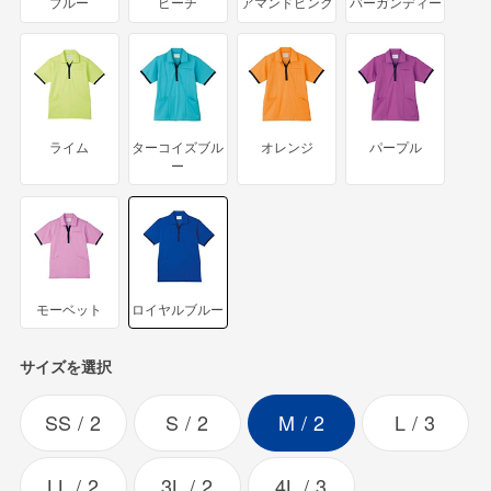
ブルー
ピーチ
アマンドピンク
バーガンディー
ライム
ターコイズブル
オレンジ
パープル
ー
モーベット
ロイヤルブルー
サイズを選択
SS
2
S
2
M
2
L
3
LL
2
3L
2
4L
3