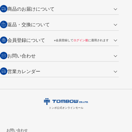
クレジットカード
商品のお届けについて
営業日午前11時までの決済完了の
代金引換
返品・交換について
ご注文は翌営業日の発送
銀行振込【前払い】
送料：全国一律 660円（税込）
返品の場合
会員登録について
※会員登録して
ログイン後
に適用されます
詳しくは
ご利用ガイド
をご覧ください。
商品到着後7日以内・未使用品に限り返品を承ります。
問い合わせフォーム
からご連絡ください。詳しくは
特定商取引法に基づく表記
をご覧くださ
・新規ご入会で
500ポイント
プレゼント
お問い合わせ
い。
・税込み2,200円以上のお買い上げで
送料無料
（通常は税込み5,500円以上で送料無料）
交換の場合
・次回のお買い物に使えるポイントがお買い上げごとに
100円につき1ポイ
営業カレンダー
トンボ製品・サービスに関する
商品到着後7日以内に限り交換を承ります。
問い合わせフォーム
からご連絡
ント
付与されます。
お問い合わせ
ください。詳しくは
特定商取引法に基づく表記
をご覧ください。
・ご購入履歴が確認できます。
8
2026.09
月
・領収書のダウンロードができます。
日
月
火
水
木
金
土
日
月
トンボ公式オンラインモールの
会員登録はこちら
購入・返品に関するお問い合わせ
1
トンボ公式オンラインモール
2
3
4
5
6
7
8
6
7
9
10
11
12
13
14
15
13
14
お問い合わせ