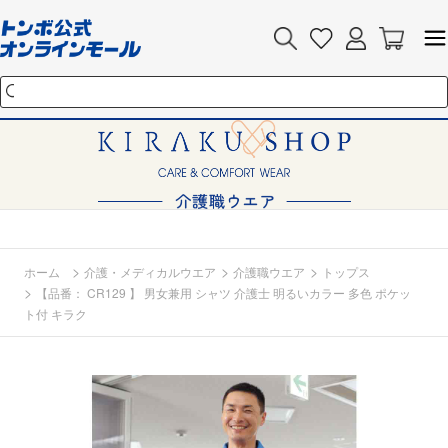
>
>
>
ホーム
介護・メディカルウエア
介護職ウエア
トップス
>
【品番： CR129 】 男女兼用 シャツ 介護士 明るいカラー 多色 ポケッ
ト付 キラク