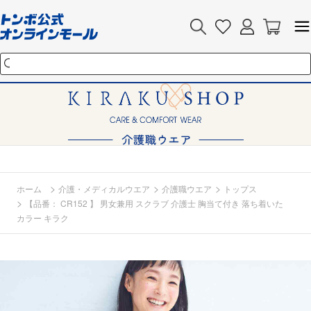
>
>
>
ホーム
介護・メディカルウエア
介護職ウエア
トップス
>
【品番： CR152 】 男女兼用 スクラブ 介護士 胸当て付き 落ち着いた
カラー キラク