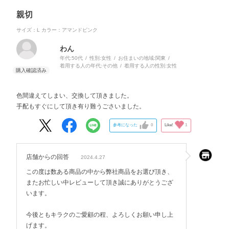
親切
サイズ：L
カラー：アマンドピンク
わん
年代:
50代
性別:
女性
お住まいの地域:
関東
着用する人の年代:
その他
着用する人の性別:
女性
色間違えてしまい、交換して頂きました。
手配もすぐにして頂き有り難うごさいました。
参考になった
0
Like!
1
店舗からの回答
2024.4.27
この度は数ある商品の中から弊社商品をお選び頂き、
またお忙しい中レビューして頂き誠にありがとうござ
います。
今後ともキラクのご愛顧の程、よろしくお願い申し上
げます。