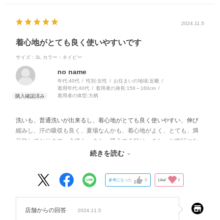
2024.11.5
着心地がとても良く使いやすいです
サイズ：3L
カラー：ネイビー
no name
年代:
40代
性別:
女性
お住まいの地域:
近畿
着用年代:
40代
着用者の身長:
156～160cm
着用者の体型:
大柄
洗いも、普通洗いが出来るし、着心地がとても良く使いやすい、伸び
縮みし、汗の吸収も良く、夏場なんかも、着心地がよく、とても、満
足致しております。今後も、また、購入する時は、また、お世話にな
ります、宜しくお願いします。
続きを読む
参考になった
0
Like!
0
店舗からの回答
2024.11.5