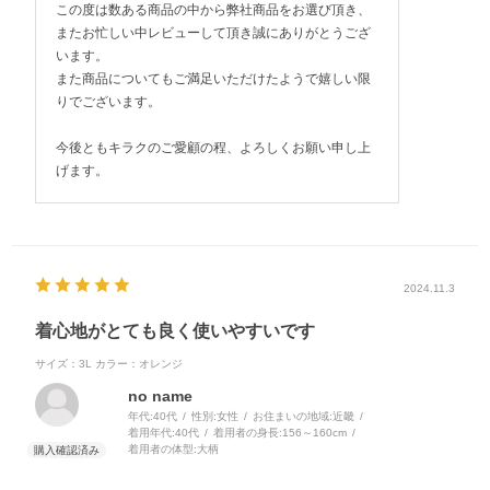
この度は数ある商品の中から弊社商品をお選び頂き、
またお忙しい中レビューして頂き誠にありがとうござ
います。
また商品についてもご満足いただけたようで嬉しい限
りでございます。
今後ともキラクのご愛顧の程、よろしくお願い申し上
げます。
2024.11.3
着心地がとても良く使いやすいです
サイズ：3L
カラー：オレンジ
no name
年代:
40代
性別:
女性
お住まいの地域:
近畿
着用年代:
40代
着用者の身長:
156～160cm
着用者の体型:
大柄