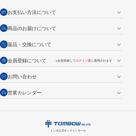
お支払い方法について
クレジットカード
商品のお届けについて
営業日午前11時までの決済完了の
代金引換
返品・交換について
ご注文は翌営業日の発送
銀行振込【前払い】
送料：全国一律 660円（税込）
返品の場合
会員登録について
※会員登録して
ログイン後
に適用されます
詳しくは
ご利用ガイド
をご覧ください。
商品到着後7日以内・未使用品に限り返品を承ります。
問い合わせフォーム
からご連絡ください。詳しくは
特定商取引法に基づく表記
をご覧くださ
・新規ご入会で
500ポイント
プレゼント
お問い合わせ
い。
・税込み2,200円以上のお買い上げで
送料無料
（通常は税込み5,500円以上で送料無料）
交換の場合
・次回のお買い物に使えるポイントがお買い上げごとに
100円につき1ポイ
営業カレンダー
トンボ製品・サービスに関する
商品到着後7日以内に限り交換を承ります。
問い合わせフォーム
からご連絡
ント
付与されます。
お問い合わせ
ください。詳しくは
特定商取引法に基づく表記
をご覧ください。
・ご購入履歴が確認できます。
8
2026.09
月
・領収書のダウンロードができます。
日
月
火
水
木
金
土
日
月
トンボ公式オンラインモールの
会員登録はこちら
購入・返品に関するお問い合わせ
1
トンボ公式オンラインモール