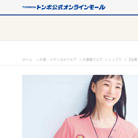
>
>
>
>
ホーム
介護・メディカルウエア
介護職ウエア
トップス
【品番