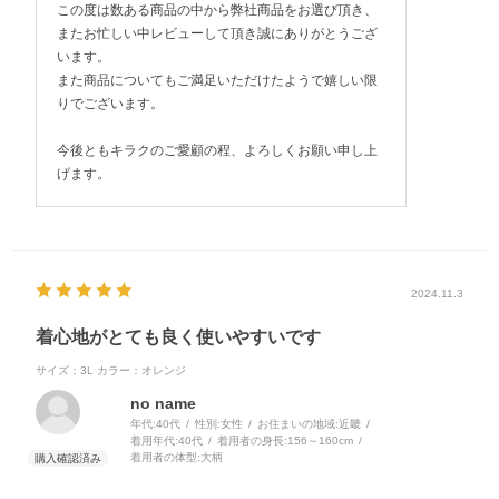
この度は数ある商品の中から弊社商品をお選び頂き、
またお忙しい中レビューして頂き誠にありがとうござ
います。
また商品についてもご満足いただけたようで嬉しい限
りでございます。
今後ともキラクのご愛顧の程、よろしくお願い申し上
げます。
2024.11.3
着心地がとても良く使いやすいです
サイズ：3L
カラー：オレンジ
no name
年代:
40代
性別:
女性
お住まいの地域:
近畿
着用年代:
40代
着用者の身長:
156～160cm
着用者の体型:
大柄