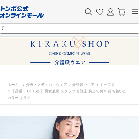
>
>
>
ホーム
介護・メディカルウエア
介護職ウエア
トップス
>
【品番： CR152 】 男女兼用 スクラブ 介護士 胸当て付き 落ち着いた
カラー キラク