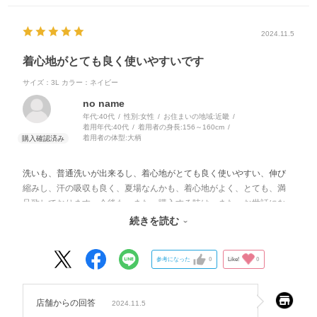
2024.11.5
着心地がとても良く使いやすいです
サイズ：3L
カラー：ネイビー
no name
年代:
40代
性別:
女性
お住まいの地域:
近畿
着用年代:
40代
着用者の身長:
156～160cm
着用者の体型:
大柄
洗いも、普通洗いが出来るし、着心地がとても良く使いやすい、伸び
縮みし、汗の吸収も良く、夏場なんかも、着心地がよく、とても、満
足致しております。今後も、また、購入する時は、また、お世話にな
ります、宜しくお願いします。
続きを読む
参考になった
0
Like!
0
店舗からの回答
2024.11.5