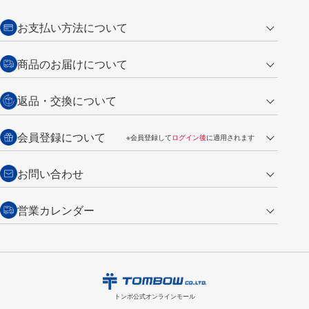
お支払い方法について
クレジットカード
商品のお届けについて
営業日午前11時までの決済完了の
代金引換
返品・交換について
ご注文は翌営業日の発送
銀行振込【前払い】
送料：全国一律 660円（税込）
返品の場合
会員登録について
※会員登録して
ログイン後
に適用されます
詳しくは
ご利用ガイド
をご覧ください。
商品到着後7日以内・未使用品に限り返品を承ります。
問い合わせフォーム
からご連絡ください。詳しくは
特定商取引法に基づく表記
をご覧くださ
・新規ご入会で
500ポイント
プレゼント
お問い合わせ
い。
・税込み2,200円以上のお買い上げで
送料無料
（通常は税込み5,500円以上で送料無料）
交換の場合
・次回のお買い物に使えるポイントがお買い上げごとに
100円につき1ポイ
営業カレンダー
トンボ製品・サービスに関する
商品到着後7日以内に限り交換を承ります。
問い合わせフォーム
からご連絡
ント
付与されます。
お問い合わせ
ください。詳しくは
特定商取引法に基づく表記
をご覧ください。
・ご購入履歴が確認できます。
8
2026.09
月
・領収書のダウンロードができます。
日
月
火
水
木
金
土
日
月
トンボ公式オンラインモールの
会員登録はこちら
購入・返品に関するお問い合わせ
1
トンボ公式オンラインモール