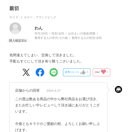
親切
サイズ：L
カラー：アマンドピンク
わん
年代:
50代
性別:
女性
お住まいの地域:
関東
着用する人の年代:
その他
着用する人の性別:
女性
色間違えてしまい、交換して頂きました。
手配もすぐにして頂き有り難うごさいました。
参考になった
0
Like!
1
店舗からの回答
2024.4.27
この度は数ある商品の中から弊社商品をお選び頂き、
またお忙しい中レビューして頂き誠にありがとうござ
います。
今後ともキラクのご愛顧の程、よろしくお願い申し上
げます。