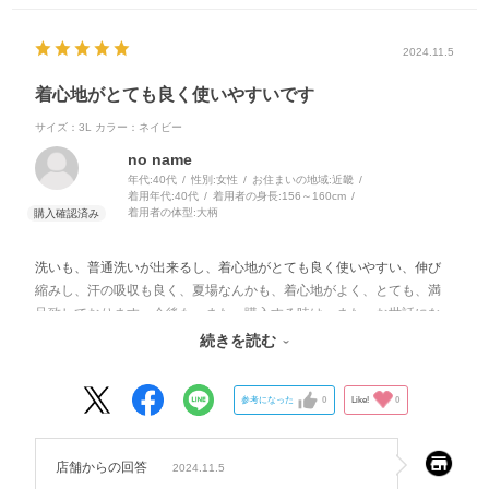
2024.11.5
着心地がとても良く使いやすいです
サイズ：3L
カラー：ネイビー
no name
年代:
40代
性別:
女性
お住まいの地域:
近畿
着用年代:
40代
着用者の身長:
156～160cm
着用者の体型:
大柄
洗いも、普通洗いが出来るし、着心地がとても良く使いやすい、伸び
縮みし、汗の吸収も良く、夏場なんかも、着心地がよく、とても、満
足致しております。今後も、また、購入する時は、また、お世話にな
ります、宜しくお願いします。
続きを読む
参考になった
0
Like!
0
店舗からの回答
2024.11.5