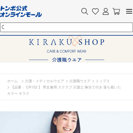
>
>
>
ホーム
介護・メディカルウエア
介護職ウエア
トップス
>
【品番： CR152 】 男女兼用 スクラブ 介護士 胸当て付き 落ち着いた
カラー キラク