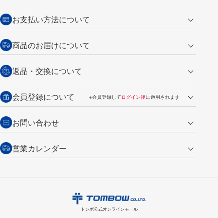
お支払い方法について
クレジットカード
商品のお届けについて
営業日午前11時までの決済完了の
代金引換
返品・交換について
ご注文は翌営業日の発送
銀行振込【前払い】
送料：全国一律 660円（税込）
返品の場合
会員登録について
※会員登録して
ログイン後
に適用されます
詳しくは
ご利用ガイド
をご覧ください。
商品到着後7日以内・未使用品に限り返品を承ります。
問い合わせフォーム
からご連絡ください。詳しくは
特定商取引法に基づく表記
をご覧くださ
・新規ご入会で
500ポイント
プレゼント
お問い合わせ
い。
・税込み2,200円以上のお買い上げで
送料無料
（通常は税込み5,500円以上で送料無料）
交換の場合
・次回のお買い物に使えるポイントがお買い上げごとに
100円につき1ポイ
営業カレンダー
トンボ製品・サービスに関する
商品到着後7日以内に限り交換を承ります。
問い合わせフォーム
からご連絡
ント
付与されます。
お問い合わせ
ください。詳しくは
特定商取引法に基づく表記
をご覧ください。
・ご購入履歴が確認できます。
8
2026.09
月
・領収書のダウンロードができます。
日
月
火
水
木
金
土
日
月
トンボ公式オンラインモールの
会員登録はこちら
購入・返品に関するお問い合わせ
1
トンボ公式オンラインモール