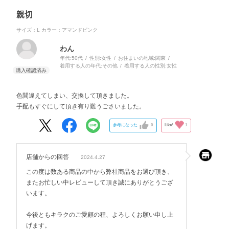
親切
サイズ：L
カラー：アマンドピンク
わん
年代:
50代
性別:
女性
お住まいの地域:
関東
着用する人の年代:
その他
着用する人の性別:
女性
色間違えてしまい、交換して頂きました。
手配もすぐにして頂き有り難うごさいました。
参考になった
0
Like!
1
店舗からの回答
2024.4.27
この度は数ある商品の中から弊社商品をお選び頂き、
またお忙しい中レビューして頂き誠にありがとうござ
います。
今後ともキラクのご愛顧の程、よろしくお願い申し上
げます。