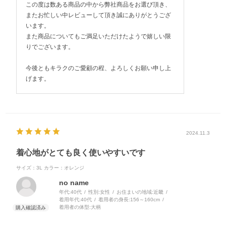
この度は数ある商品の中から弊社商品をお選び頂き、
またお忙しい中レビューして頂き誠にありがとうござ
います。
また商品についてもご満足いただけたようで嬉しい限
りでございます。
今後ともキラクのご愛顧の程、よろしくお願い申し上
げます。
2024.11.3
着心地がとても良く使いやすいです
サイズ：3L
カラー：オレンジ
no name
年代:
40代
性別:
女性
お住まいの地域:
近畿
着用年代:
40代
着用者の身長:
156～160cm
着用者の体型:
大柄