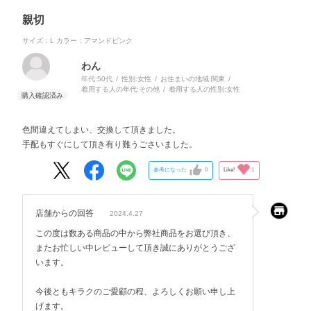
親切
サイズ：L
カラー：アマンドピンク
わん
年代:
50代
性別:
女性
お住まいの地域:
関東
着用する人の年代:
その他
着用する人の性別:
女性
色間違えてしまい、交換して頂きました。
手配もすぐにして頂き有り難うごさいました。
参考になった
0
Like!
1
店舗からの回答
2024.4.27
この度は数ある商品の中から弊社商品をお選び頂き、
またお忙しい中レビューして頂き誠にありがとうござ
います。
今後ともキラクのご愛顧の程、よろしくお願い申し上
げます。