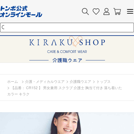
>
>
>
ホーム
介護・メディカルウエア
介護職ウエア
トップス
>
【品番： CR152 】 男女兼用 スクラブ 介護士 胸当て付き 落ち着いた
カラー キラク