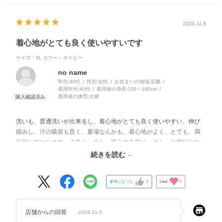
2024.11.5
着心地がとても良く使いやすいです
サイズ：3L
カラー：ネイビー
no name
年代:
40代
性別:
女性
お住まいの地域:
近畿
着用年代:
40代
着用者の身長:
156～160cm
着用者の体型:
大柄
洗いも、普通洗いが出来るし、着心地がとても良く使いやすい、伸び
縮みし、汗の吸収も良く、夏場なんかも、着心地がよく、とても、満
足致しております。今後も、また、購入する時は、また、お世話にな
ります、宜しくお願いします。
続きを読む
参考になった
0
Like!
0
店舗からの回答
2024.11.5