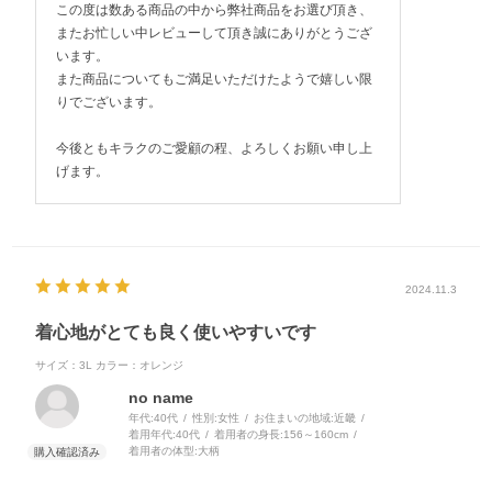
この度は数ある商品の中から弊社商品をお選び頂き、
またお忙しい中レビューして頂き誠にありがとうござ
います。
また商品についてもご満足いただけたようで嬉しい限
りでございます。
今後ともキラクのご愛顧の程、よろしくお願い申し上
げます。
2024.11.3
着心地がとても良く使いやすいです
サイズ：3L
カラー：オレンジ
no name
年代:
40代
性別:
女性
お住まいの地域:
近畿
着用年代:
40代
着用者の身長:
156～160cm
着用者の体型:
大柄