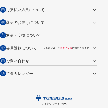
お支払い方法について
クレジットカード
商品のお届けについて
営業日午前11時までの決済完了の
代金引換
返品・交換について
ご注文は翌営業日の発送
銀行振込【前払い】
送料：全国一律 660円（税込）
返品の場合
会員登録について
※会員登録して
ログイン後
に適用されます
詳しくは
ご利用ガイド
をご覧ください。
商品到着後7日以内・未使用品に限り返品を承ります。
問い合わせフォーム
からご連絡ください。詳しくは
特定商取引法に基づく表記
をご覧くださ
・新規ご入会で
500ポイント
プレゼント
お問い合わせ
い。
・税込み2,200円以上のお買い上げで
送料無料
（通常は税込み5,500円以上で送料無料）
交換の場合
・次回のお買い物に使えるポイントがお買い上げごとに
100円につき1ポイ
営業カレンダー
トンボ製品・サービスに関する
商品到着後7日以内に限り交換を承ります。
問い合わせフォーム
からご連絡
ント
付与されます。
お問い合わせ
ください。詳しくは
特定商取引法に基づく表記
をご覧ください。
・ご購入履歴が確認できます。
8
2026.09
月
・領収書のダウンロードができます。
日
月
火
水
木
金
土
日
月
トンボ公式オンラインモールの
会員登録はこちら
購入・返品に関するお問い合わせ
1
トンボ公式オンラインモール