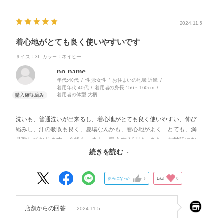
2024.11.5
着心地がとても良く使いやすいです
サイズ：3L
カラー：ネイビー
no name
年代:
40代
性別:
女性
お住まいの地域:
近畿
着用年代:
40代
着用者の身長:
156～160cm
着用者の体型:
大柄
洗いも、普通洗いが出来るし、着心地がとても良く使いやすい、伸び
縮みし、汗の吸収も良く、夏場なんかも、着心地がよく、とても、満
足致しております。今後も、また、購入する時は、また、お世話にな
ります、宜しくお願いします。
続きを読む
参考になった
0
Like!
0
店舗からの回答
2024.11.5