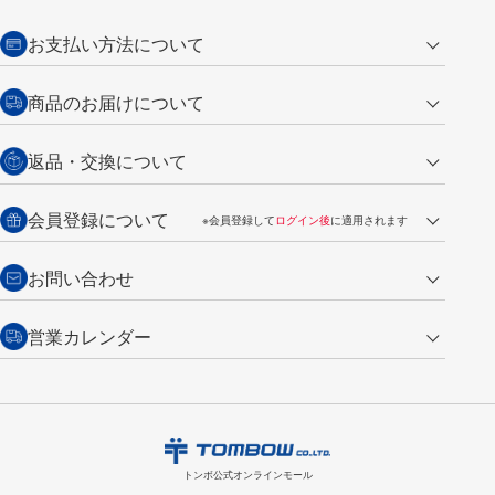
お支払い方法について
クレジットカード
商品のお届けについて
営業日午前11時までの決済完了の
代金引換
返品・交換について
ご注文は翌営業日の発送
銀行振込【前払い】
送料：全国一律 660円（税込）
返品の場合
会員登録について
※会員登録して
ログイン後
に適用されます
詳しくは
ご利用ガイド
をご覧ください。
商品到着後7日以内・未使用品に限り返品を承ります。
問い合わせフォーム
からご連絡ください。詳しくは
特定商取引法に基づく表記
をご覧くださ
・新規ご入会で
500ポイント
プレゼント
お問い合わせ
い。
・税込み2,200円以上のお買い上げで
送料無料
（通常は税込み5,500円以上で送料無料）
交換の場合
・次回のお買い物に使えるポイントがお買い上げごとに
100円につき1ポイ
営業カレンダー
トンボ製品・サービスに関する
商品到着後7日以内に限り交換を承ります。
問い合わせフォーム
からご連絡
ント
付与されます。
お問い合わせ
ください。詳しくは
特定商取引法に基づく表記
をご覧ください。
・ご購入履歴が確認できます。
8
2026.09
月
・領収書のダウンロードができます。
日
月
火
水
木
金
土
日
月
トンボ公式オンラインモールの
会員登録はこちら
購入・返品に関するお問い合わせ
1
トンボ公式オンラインモール