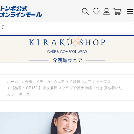
>
>
>
ホーム
介護・メディカルウエア
介護職ウエア
トップス
>
【品番： CR152 】 男女兼用 スクラブ 介護士 胸当て付き 落ち着いた
カラー キラク