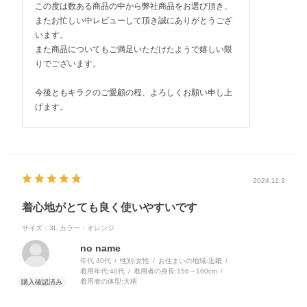
この度は数ある商品の中から弊社商品をお選び頂き、
またお忙しい中レビューして頂き誠にありがとうござ
います。
また商品についてもご満足いただけたようで嬉しい限
りでございます。
今後ともキラクのご愛顧の程、よろしくお願い申し上
げます。
2024.11.3
着心地がとても良く使いやすいです
サイズ：3L
カラー：オレンジ
no name
年代:
40代
性別:
女性
お住まいの地域:
近畿
着用年代:
40代
着用者の身長:
156～160cm
着用者の体型:
大柄