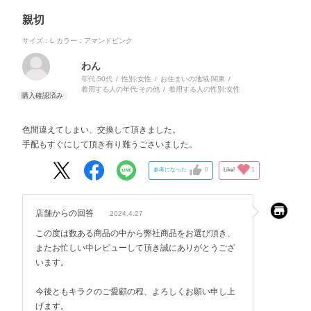
親切
サイズ：L
カラー：アマンドピンク
わん
年代:
50代
性別:
女性
お住まいの地域:
関東
着用する人の年代:
その他
着用する人の性別:
女性
色間違えてしまい、交換して頂きました。
手配もすぐにして頂き有り難うごさいました。
参考になった
0
Like!
1
店舗からの回答
2024.4.27
この度は数ある商品の中から弊社商品をお選び頂き、
またお忙しい中レビューして頂き誠にありがとうござ
います。
今後ともキラクのご愛顧の程、よろしくお願い申し上
げます。