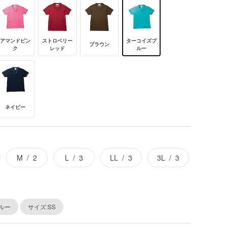
アマンドピン
ストロベリー
ターコイズブ
ブラウン
ク
レッド
ルー
ネイビー
M
2
L
3
LL
3
3L
3
ルー
サイズ:SS