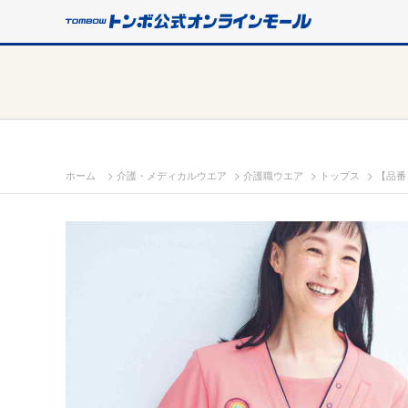
>
>
>
>
ホーム
介護・メディカルウエア
介護職ウエア
トップス
【品番