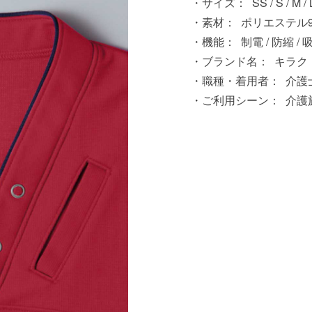
サイズ：
SS / S / M / 
素材：
ポリエステル95
機能：
制電 / 防縮 / 
ブランド名：
キラク
職種・着用者：
介護士
ご利用シーン：
介護施