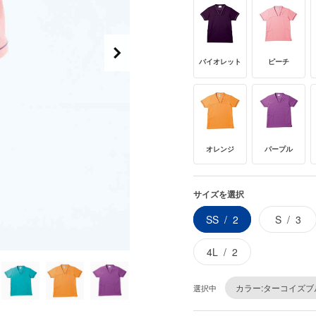
バイオレット
ピーチ
オレンジ
パープル
サイズを選択
SS
2
S
3
4L
2
カラー:ターコイズブ
選択中