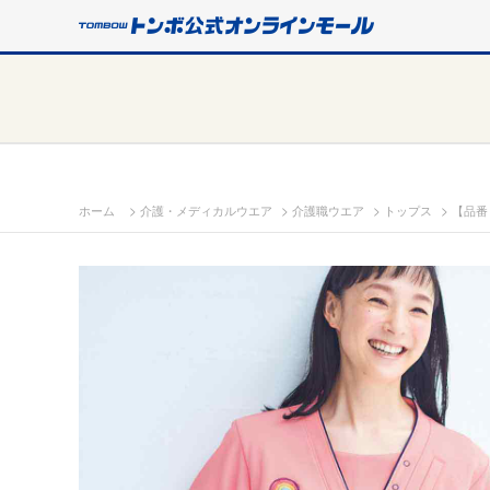
>
>
>
>
ホーム
介護・メディカルウエア
介護職ウエア
トップス
【品番