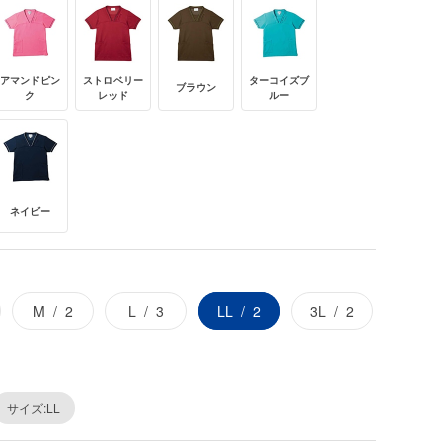
アマンドピン
ストロベリー
ターコイズブ
ブラウン
ク
レッド
ルー
ネイビー
M
2
L
3
LL
2
3L
2
サイズ:LL