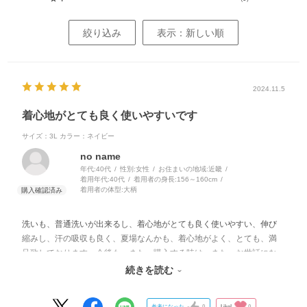
絞り込み
表示：新しい順
2024.11.5
着心地がとても良く使いやすいです
サイズ：3L
カラー：ネイビー
no name
年代:
40代
性別:
女性
お住まいの地域:
近畿
着用年代:
40代
着用者の身長:
156～160cm
着用者の体型:
大柄
洗いも、普通洗いが出来るし、着心地がとても良く使いやすい、伸び
縮みし、汗の吸収も良く、夏場なんかも、着心地がよく、とても、満
足致しております。今後も、また、購入する時は、また、お世話にな
ります、宜しくお願いします。
続きを読む
参考になった
0
Like!
0