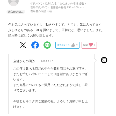
年代:
40代
性別:
女性
お住まいの地域:
近畿
着用年代:
40代
着用者の身長:
156～160cm
着用者の体型:
大柄
色も気に入っていますし、動きやすくて、とても、気に入ってます、
少しゆとりのある、3Lを買いまして、正解だと、思いました。また、
購入時は宜しくお願い致します。
参考になった
0
Like!
0
店舗からの回答
2024.11.5
この度は数ある商品の中から弊社商品をお選び頂き、
またお忙しい中レビューして頂き誠にありがとうござ
います。
また商品についてもご満足いただけたようで嬉しい限
りでございます。
今後ともキラクのご愛顧の程、よろしくお願い申し上
げます。