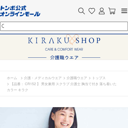
>
>
>
ホーム
介護・メディカルウエア
介護職ウエア
トップス
>
【品番： CR152 】 男女兼用 スクラブ 介護士 胸当て付き 落ち着いた
カラー キラク