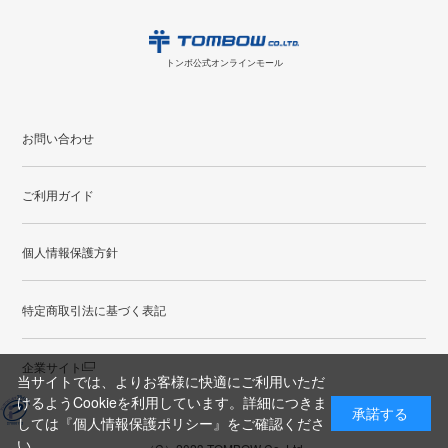
日
月
火
水
木
金
土
日
月
トンボ公式オンラインモールの
会員登録はこちら
購入・返品に関するお問い合わせ
1
トンボ公式オンラインモール
2
3
4
5
6
7
8
6
7
9
10
11
12
13
14
15
13
14
お問い合わせ
16
17
18
19
20
21
22
20
21
ご利用ガイド
23
24
25
26
27
28
29
27
28
30
31
個人情報保護方針
●
配送休日
特定商取引法に基づく表記
企業サイト
当サイトでは、よりお客様に快適にご利用いただ
けるようCookieを利用しています。詳細につきま
承諾する
しては
『個人情報保護ポリシー』
をご確認くださ
い。