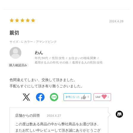
2024.4.26
親切
サイズ：L
カラー：アマンドピンク
わん
年代:
50代
性別:
女性
お住まいの地域:
関東
着用する人の年代:
その他
着用する人の性別:
女性
色間違えてしまい、交換して頂きました。
手配もすぐにして頂き有り難うごさいました。
参考になった
0
Like!
1
店舗からの回答
2024.4.27
この度は数ある商品の中から弊社商品をお選び頂き、
またお忙しい中レビューして頂き誠にありがとうござ