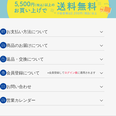
お支払い方法について
クレジットカード
商品のお届けについて
営業日午前11時までの決済完了の
代金引換
返品・交換について
ご注文は翌営業日の発送
銀行振込【前払い】
送料：全国一律 660円（税込）
返品の場合
会員登録について
※会員登録して
ログイン後
に適用されます
詳しくは
ご利用ガイド
をご覧ください。
商品到着後7日以内・未使用品に限り返品を承ります。
問い合わせフォーム
からご連絡ください。詳しくは
特定商取引法に基づく表記
をご覧くださ
・新規ご入会で
500ポイント
プレゼント
お問い合わせ
い。
・税込み2,200円以上のお買い上げで
送料無料
（通常は税込み5,500円以上で送料無料）
交換の場合
・次回のお買い物に使えるポイントがお買い上げごとに
100円につき1ポイ
営業カレンダー
トンボ製品・サービスに関する
商品到着後7日以内に限り交換を承ります。
問い合わせフォーム
からご連絡
ント
付与されます。
お問い合わせ
ください。詳しくは
特定商取引法に基づく表記
をご覧ください。
・ご購入履歴が確認できます。
8
2026.09
月
・領収書のダウンロードができます。