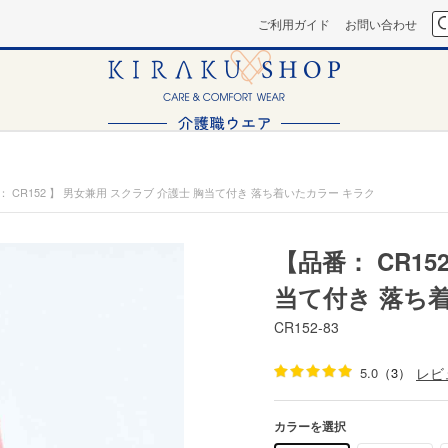
ご利用ガイド
お問い合わせ
： CR152 】 男女兼用 スクラブ 介護士 胸当て付き 落ち着いたカラー キラク
【品番： CR15
当て付き 落ち
CR152-83
5.0
（3）
レビ
カラーを選択