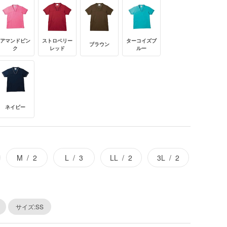
アマンドピン
ストロベリー
ターコイズブ
ブラウン
ク
レッド
ルー
ネイビー
M
2
L
3
LL
2
3L
2
サイズ:SS