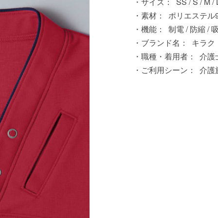
サイズ：
SS / S / M / 
素材：
ポリエステル95
機能：
制電 / 防縮 / 
ブランド名：
キラク
職種・着用者：
介護士
ご利用シーン：
介護施