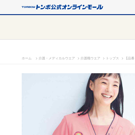
>
>
>
>
ホーム
介護・メディカルウエア
介護職ウエア
トップス
【品番