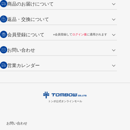
商品のお届けについて
営業日午前11時までの決済完了の
代金引換
返品・交換について
ご注文は翌営業日の発送
銀行振込【前払い】
送料：全国一律 660円（税込）
返品の場合
会員登録について
※会員登録して
ログイン後
に適用されます
詳しくは
ご利用ガイド
をご覧ください。
商品到着後7日以内・未使用品に限り返品を承ります。
問い合わせフォーム
からご連絡ください。詳しくは
特定商取引法に基づく表記
をご覧くださ
・新規ご入会で
500ポイント
プレゼント
お問い合わせ
い。
・税込み2,200円以上のお買い上げで
送料無料
（通常は税込み5,500円以上で送料無料）
交換の場合
・次回のお買い物に使えるポイントがお買い上げごとに
100円につき1ポイ
営業カレンダー
トンボ製品・サービスに関する
商品到着後7日以内に限り交換を承ります。
問い合わせフォーム
からご連絡
ント
付与されます。
お問い合わせ
ください。詳しくは
特定商取引法に基づく表記
をご覧ください。
・ご購入履歴が確認できます。
8
2026.09
月
・領収書のダウンロードができます。
日
月
火
水
木
金
土
日
月
トンボ公式オンラインモールの
会員登録はこちら
購入・返品に関するお問い合わせ
1
トンボ公式オンラインモール
2
3
4
5
6
7
8
6
7
9
10
11
12
13
14
15
13
14
お問い合わせ