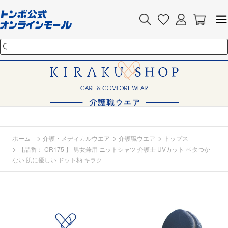
>
>
>
ホーム
介護・メディカルウエア
介護職ウエア
トップス
>
【品番： CR175 】 男女兼用 ニットシャツ 介護士 UVカット ベタつか
ない 肌に優しい ドット柄 キラク