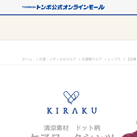
>
>
>
>
ホーム
介護・メディカルウエア
介護職ウエア
トップス
【品番