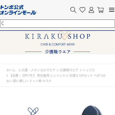
>
>
>
ホーム
介護・メディカルウエア
介護職ウエア
トップス
>
【品番： CR175 】 男女兼用 ニットシャツ 介護士 UVカット ベタつか
ない 肌に優しい ドット柄 キラク