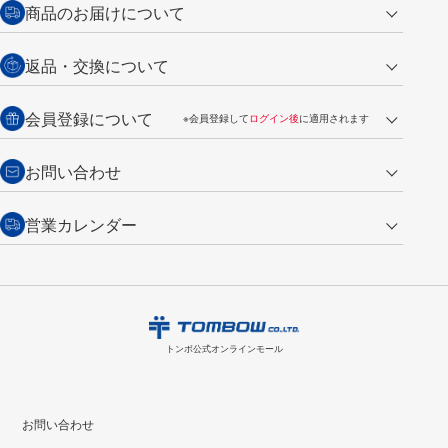
商品のお届けについて
営業日午前11時までの決済完了の
代金引換
返品・交換について
ご注文は翌営業日の発送
銀行振込【前払い】
送料：全国一律 660円（税込）
返品の場合
会員登録について
※会員登録して
ログイン後
に適用されます
詳しくは
ご利用ガイド
をご覧ください。
商品到着後7日以内・未使用品に限り返品を承ります。
問い合わせフォーム
からご連絡ください。詳しくは
特定商取引法に基づく表記
をご覧くださ
・新規ご入会で
500ポイント
プレゼント
お問い合わせ
い。
・税込み2,200円以上のお買い上げで
送料無料
（通常は税込み5,500円以上で送料無料）
交換の場合
・次回のお買い物に使えるポイントがお買い上げごとに
100円につき1ポイ
営業カレンダー
トンボ製品・サービスに関する
商品到着後7日以内に限り交換を承ります。
問い合わせフォーム
からご連絡
ント
付与されます。
お問い合わせ
ください。詳しくは
特定商取引法に基づく表記
をご覧ください。
・ご購入履歴が確認できます。
8
2026.09
月
・領収書のダウンロードができます。
日
月
火
水
木
金
土
日
月
トンボ公式オンラインモールの
会員登録はこちら
購入・返品に関するお問い合わせ
1
トンボ公式オンラインモール
2
3
4
5
6
7
8
6
7
9
10
11
12
13
14
15
13
14
お問い合わせ